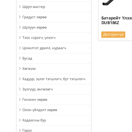
Шруп мастер
Градуст хөрөө
Батарейт Үлээ
DUB186Z
Шулуун хөрөө
Дэлгэрэнгүй
Тоос сорогч, үлээгч
Цохилтот дрилл, нураагч
Бусад
Хөгжим
Хадуур, зүлэг тэгшлэгч, бут тэгшлэгч
Зүлгүүр, өнгөлөгч
Гинжин хөрөө
Олон үйлдэлт хөрөө
Хадаасны буу
Гэрэл