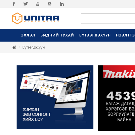
Facebook
Twitter
Youtube
Instagram
Linkedin
ЭХЛЭЛ
БИДНИЙ ТУХАЙ
БҮТЭЭГДЭХҮҮН
НЭЭЛТТ
Бүтээгдэхүүн
Previ