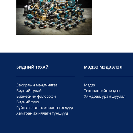
БИДНИЙ ТУХАЙ
МЭДЭЭ МЭДЭЭЛЭЛ
Захирлын мэндчилгээ
Мэдээ
Бидний тухай
Технологийн мэдээ
Бизнесийн философи
Хямдрал, урамшуулал
Бидний түүх
Гүйцэтгэсэн томоохон төслүүд
Хамтран ажиллагч түншүүд