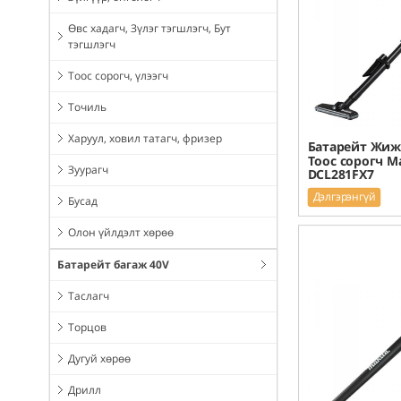
Өвс хадагч, Зүлэг тэгшлэгч, Бут
тэгшлэгч
Тоос сорогч, үлээгч
Точиль
Харуул, ховил татагч, фризер
Батарейт Жиж
Тоос сорогч M
Зуурагч
DCL281FX7
Дэлгэрэнгүй
Бусад
Олон үйлдэлт хөрөө
Батарейт багаж 40V
Таслагч
Торцов
Дугуй хөрөө
Дрилл