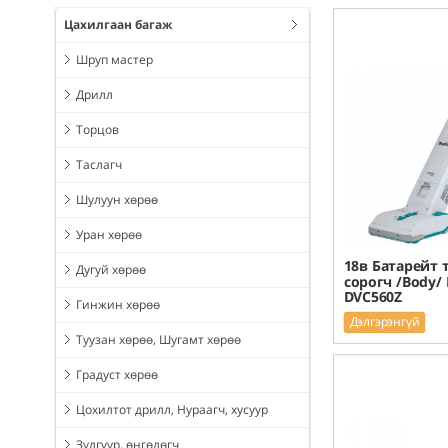
Цахилгаан багаж
Шруп мастер
Дрилл
Торцов
Таслагч
Шулуун хөрөө
Уран хөрөө
18в Батарейт 
Дугуй хөрөө
сорогч /Body/
DVC560Z
Гинжин хөрөө
Дэлгэрэнгүй
Туузан хөрөө, Шугамт хөрөө
Градуст хөрөө
Цохилтот дрилл, Нураагч, хусуур
Зүлгүүр, өнгөлөгч