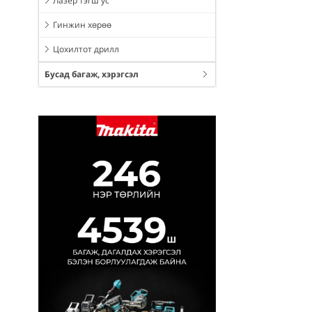
Лазер тэгш ус
Гинжин хөрөө
Цохилтот дрилл
Бусад багаж, хэрэгсэл