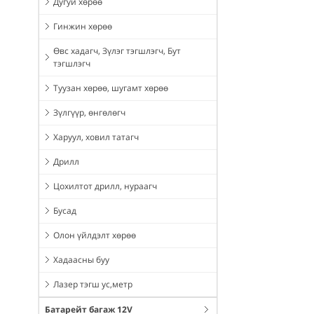
Дугуй хөрөө
Гинжин хөрөө
Өвс хадагч, Зүлэг тэгшлэгч, Бут
тэгшлэгч
Туузан хөрөө, шугамт хөрөө
Зүлгүүр, өнгөлөгч
Харуул, ховил татагч
Дрилл
Цохилтот дрилл, нураагч
Бусад
Олон үйлдэлт хөрөө
Хадаасны буу
Лазер тэгш ус,метр
Батарейт багаж 12V