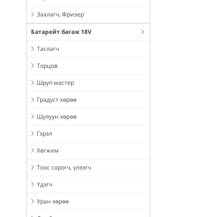
Захлагч, Фризер
Батарейт багаж 18V
Таслагч
Торцов
Шруп мастер
Градуст хөрөө
Шулуун хөрөө
Гэрэл
Хөгжим
Тоос сорогч, үлээгч
Үдэгч
Уран хөрөө