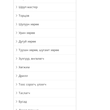
Шруп мастер
Торцов
Шулуун хөрөө
Уран хөрөө
Дугуй хөрөө
Туузан хөрөө, шугамт хөрөө
Зүлгүүр, өнгөлөгч
Хөгжим
Дрилл
Тоос сорогч, үлээгч
Таслагч
Бусад