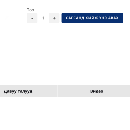
Тоо
САГСАНД ХИЙЖ ҮНЭ АВАХ
Давуу талууд
Видео