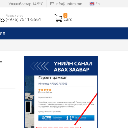
Улаанбаатар
14.5°C
info@unitra.mn
En
Лавлах утас
0
(+976) 7511-5561
Сагс
РИХ
-