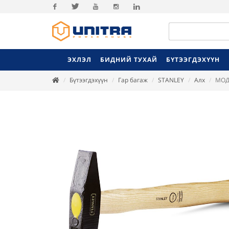
Facebook
Twitter
Youtube
Instagram
Linkedin
ЭХЛЭЛ
БИДНИЙ ТУХАЙ
БҮТЭЭГДЭХҮҮН
Бүтээгдэхүүн
Гар багаж
STANLEY
Алх
МОДО