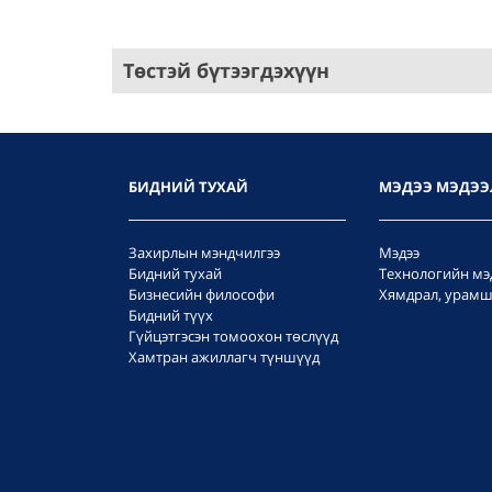
Төстэй бүтээгдэхүүн
БИДНИЙ ТУХАЙ
МЭДЭЭ МЭДЭЭ
Захирлын мэндчилгээ
Мэдээ
Бидний тухай
Технологийн мэ
Бизнесийн философи
Хямдрал, урамш
Бидний түүх
Гүйцэтгэсэн томоохон төслүүд
Хамтран ажиллагч түншүүд