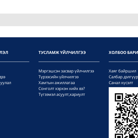
ЛЭЛ
ТУСЛАМЖ ҮЙЛЧИЛГЭЭ
ХОЛБОО БАР
Мэргэшсэн засвар үйлчилгээ
Хаяг байршил
дээ
Түрээсийн үйлчилгээ
Салбар дэлгүү
уулал
Хамтын ажиллагаа
Санал хүсэлт
Сонголт хэрхэн хийх вэ?
Түгээмэл асуулт,хариулт