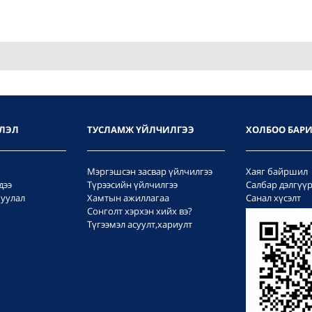
ЛЭЛ
ТУСЛАМЖ ҮЙЛЧИЛГЭЭ
ХОЛБОО БАР
Мэргэшсэн засвар үйлчилгээ
Хаяг байршил
дээ
Түрээсийн үйлчилгээ
Салбар дэлгүү
уулал
Хамтын ажиллагаа
Санал хүсэлт
Сонголт хэрхэн хийх вэ?
Түгээмэл асуулт,хариулт