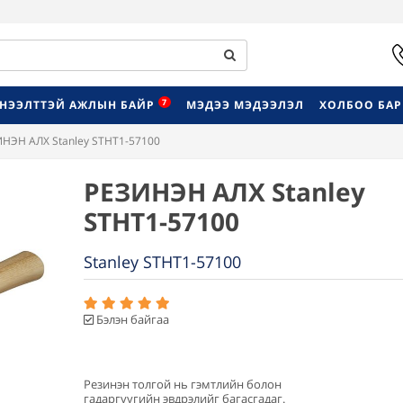
7
НЭЭЛТТЭЙ АЖЛЫН БАЙР
МЭДЭЭ МЭДЭЭЛЭЛ
ХОЛБОО БА
НЭН АЛХ Stanley STHT1-57100
РЕЗИНЭН АЛХ Stanley
STHT1-57100
Stanley STHT1-57100
Бэлэн байгаа
Резинэн толгой нь гэмтлийн болон
гадаргуугийн эвдрэлийг багасгадаг.