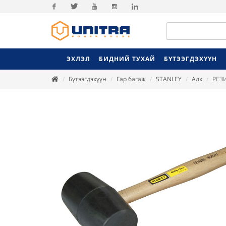
Facebook
Twitter
Youtube
Instagram
Linkedin
ЭХЛЭЛ
БИДНИЙ ТУХАЙ
БҮТЭЭГДЭХҮҮН
Бүтээгдэхүүн
Гар багаж
STANLEY
Алх
РЕЗИ