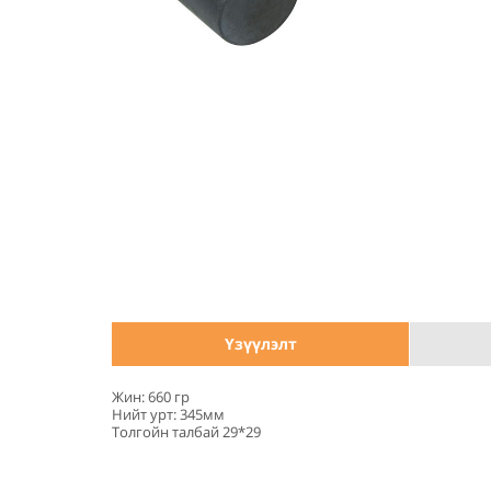
Үзүүлэлт
Жин: 660 гр
Нийт урт: 345мм
Толгойн талбай 29*29