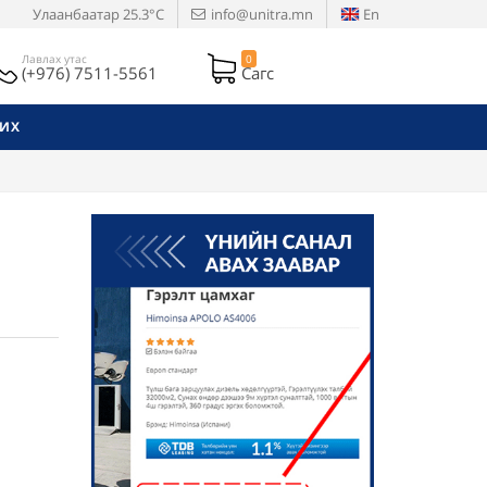
Улаанбаатар
25.3°C
info@unitra.mn
En
Лавлах утас
0
(+976) 7511-5561
Сагс
РИХ