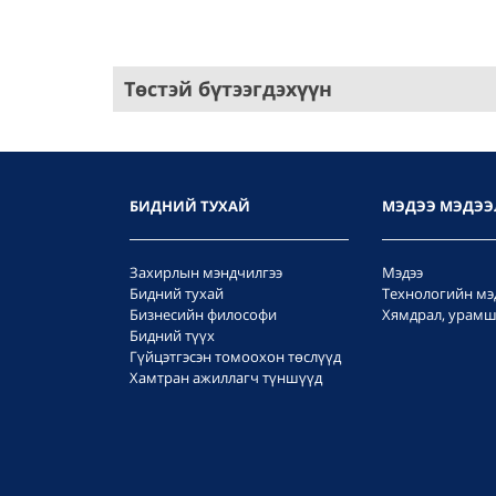
Төстэй бүтээгдэхүүн
БИДНИЙ ТУХАЙ
МЭДЭЭ МЭДЭЭ
Захирлын мэндчилгээ
Мэдээ
Бидний тухай
Технологийн мэ
Бизнесийн философи
Хямдрал, урамш
Бидний түүх
Гүйцэтгэсэн томоохон төслүүд
Хамтран ажиллагч түншүүд