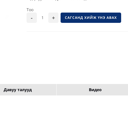
Тоо
САГСАНД ХИЙЖ ҮНЭ АВАХ
Давуу талууд
Видео