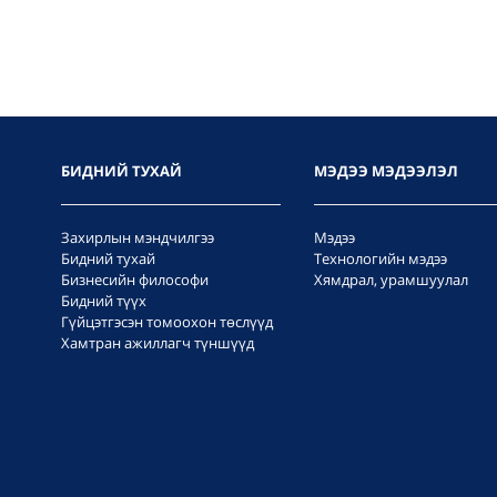
БИДНИЙ ТУХАЙ
МЭДЭЭ МЭДЭЭЛЭЛ
Захирлын мэндчилгээ
Мэдээ
Бидний тухай
Технологийн мэдээ
Бизнесийн философи
Хямдрал, урамшуулал
Бидний түүх
Гүйцэтгэсэн томоохон төслүүд
Хамтран ажиллагч түншүүд