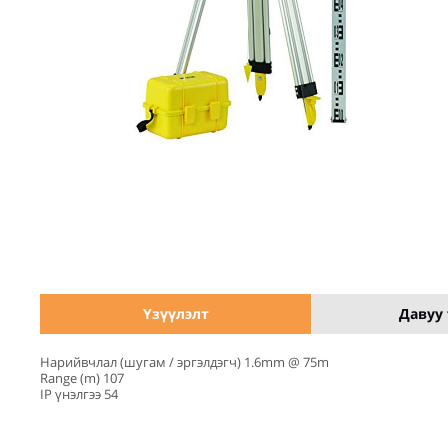
Үзүүлэлт
Давуу 
Нарийвчлал (шугам / эргэлдэгч) 1.6mm @ 75m
Range (m) 107
IP үнэлгээ 54