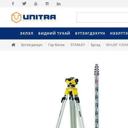
Facebook
Twitter
Youtube
Instagram
Linkedin
ЭХЛЭЛ
БИДНИЙ ТУХАЙ
БҮТЭЭГДЭХҮҮН
НЭЭЛТТ
Бүтээгдэхүүн
Гар багаж
STANLEY
Бусад
ӨНЦӨГ ХЭМ