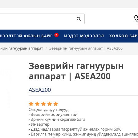
7
НЭЭЛТТЭЙ АЖЛЫН БАЙР
МЭДЭЭ МЭДЭЭЛЭЛ
ХОЛБОО БА
ийн гагнуурын аппарат
Зөөврийн гагнуурын аппарат | ASEA200
Зөөврийн гагнуурын
аппарат | ASEA200
ASEA200
Онцлог давуу талууд:
- Зөөврийн зориулалттай
- Эрчим хүчний хэрэглээ бага
- Инвертер
- Дээд чадлаараа тасралтгүй ажиллах горим 60%
- Барилга, төмөр хийц, жижиг дунд үйлдвэрлэлд ашигла