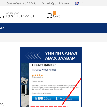
Улаанбаатар
14.5°C
info@unitra.mn
En
Лавлах утас
0
(+976) 7511-5561
Сагс
РИХ
хад