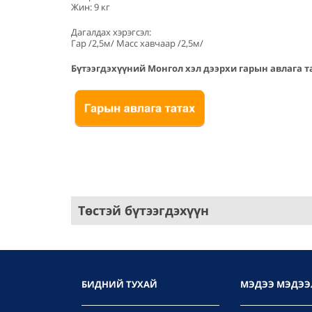
Жин: 9 кг
Дагалдах хэрэгсэл:
Гар /2,5м/ Масс хавчаар /2,5м/
Бүтээгдэхүүний Монгол хэл дээрхи гарын авлага т
Төстэй бүтээгдэхүүн
БИДНИЙ ТУХАЙ
МЭДЭЭ МЭДЭЭ