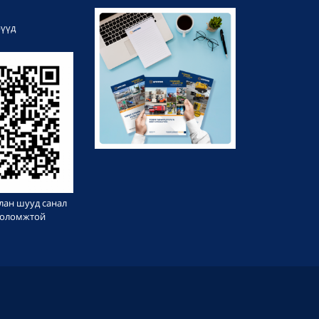
рүүд
лан шууд санал
 боломжтой