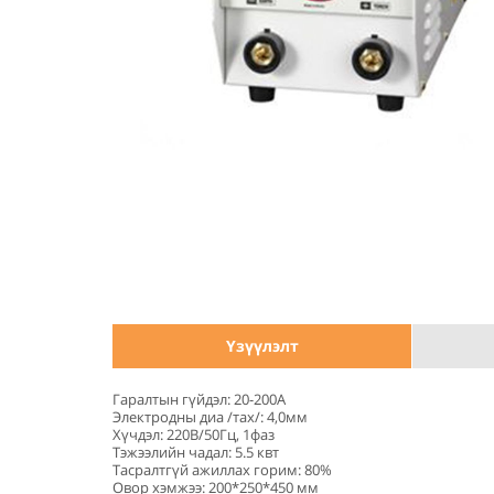
Үзүүлэлт
Гаралтын гүйдэл: 20-200А
Электродны диа /тах/: 4,0мм
Хүчдэл: 220В/50Гц, 1фаз
Тэжээлийн чадал: 5.5 квт
Тасралтгүй ажиллах горим: 80%
Овор хэмжээ: 200*250*450 мм