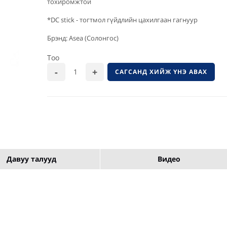
тохиромжтой
*DC stick - тогтмол гүйдлийн цахилгаан гагнуур
Брэнд: Asea (Солонгос)
Тоо
САГСАНД ХИЙЖ ҮНЭ АВАХ
Давуу талууд
Видео