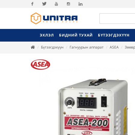
Facebook
Twitter
Youtube
Instagram
Linkedin
ЭХЛЭЛ
БИДНИЙ ТУХАЙ
БҮТЭЭГДЭХҮҮН
Бүтээгдэхүүн
Гагнуурын аппарат
ASEA
Зөөвр