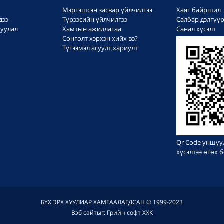
Мэргэшсэн засвар үйлчилгээ
Хаяг байршил
дээ
Түрээсийн үйлчилгээ
Салбар дэлгүү
уулал
Хамтын ажиллагаа
Санал хүсэлт
Сонголт хэрхэн хийх вэ?
Түгээмэл асуулт,хариулт
Qr Code уншуу
хүсэлтээ өгөх
БҮХ ЭРХ ХУУЛИАР ХАМГААЛАГДСАН © 1999-2023
Вэб сайт
ыг:
Грийн софт ХХК