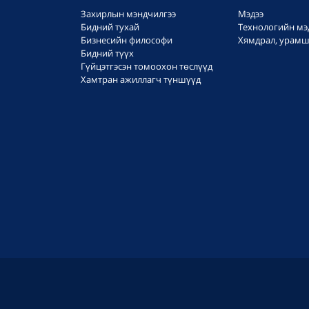
Захирлын мэндчилгээ
Мэдээ
Бидний тухай
Технологийн мэ
Бизнесийн философи
Хямдрал, урамш
Бидний түүх
Гүйцэтгэсэн томоохон төслүүд
Хамтран ажиллагч түншүүд