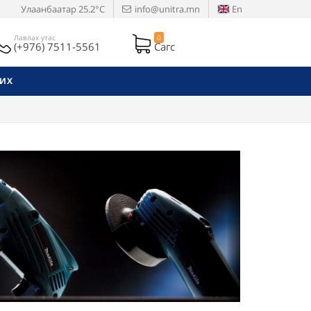
Улаанбаатар
25.2°C
info@unitra.mn
En
Лавлах утас
0
(+976) 7511-5561
Сагс
РИХ
Next