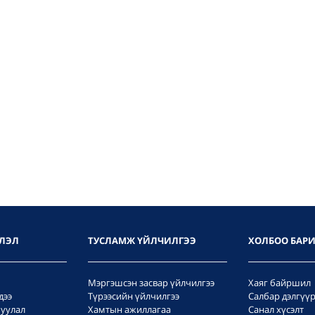
ЛЭЛ
ТУСЛАМЖ ҮЙЛЧИЛГЭЭ
ХОЛБОО БАР
Мэргэшсэн засвар үйлчилгээ
Хаяг байршил
дээ
Түрээсийн үйлчилгээ
Салбар дэлгүү
уулал
Хамтын ажиллагаа
Санал хүсэлт