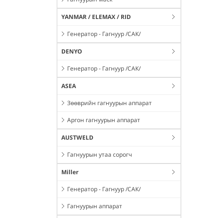
YANMAR / ELEMAX / RID
Генератор - Гагнуур /САК/
DENYO
Генератор - Гагнуур /САК/
ASEA
Зөөврийн гагнуурын аппарат
Аргон гагнуурын аппарат
AUSTWELD
Гагнуурын утаа сорогч
Miller
Генератор - Гагнуур /САК/
Гагнуурын аппарат