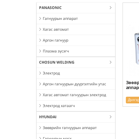
PANASONIC
Гагнуурын аппарат
Хагас автомат
Аргон гагнуур
Плазма зүсэгч
CHOSUN WELDING
Электрод
Зөөвр
Аргон гагнуурын дүүргэлтийн утас
аппар
Хагас автомат гагнуурын электрод
Дэлгэ
Электрод хатаагч
HYUNDAI
Зөөврийн гагнуурын аппарат
Гагнуурын маск