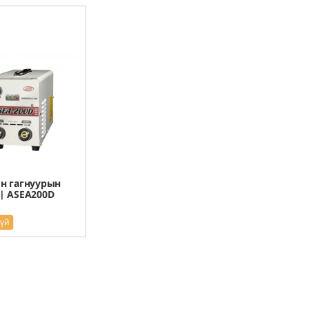
н гагнуурын
| ASEA200D
гүй