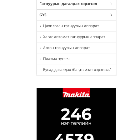
Гагнуурын дагалдах хэрэгсэл
GYS
Цахилгаан гагнуурын аппарат
Хагас автомат гагнуурын аппарат
Аргон гагнуурын аппарат
Плазма зүсэгч
Бусад дагалдах /баг,нэмэлт хэрэгсэл/