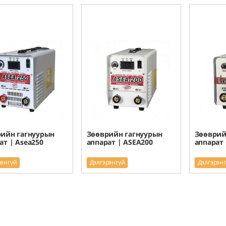
ийн гагнуурын
Зөөврийн гагнуурын
Зөөврий
ат | Asea250
аппарат | ASEA200
аппарат 
рэнгүй
Дэлгэрэнгүй
Дэлгэрэн