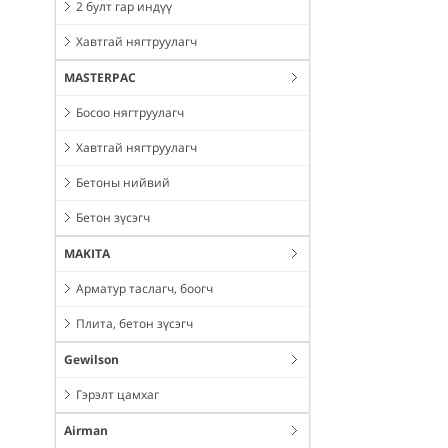
2 булт гар индүү
Хавтгай нягтруулагч
MASTERPAC
Босоо нягтруулагч
Хавтгай нягтруулагч
Бетоны нийвий
Бетон зүсэгч
MAKITA
Арматур таслагч, боогч
Плита, бетон зүсэгч
Gewilson
Гэрэлт цамхаг
Airman