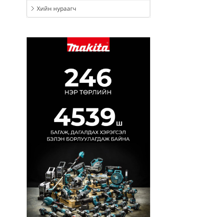
Хийн нураагч