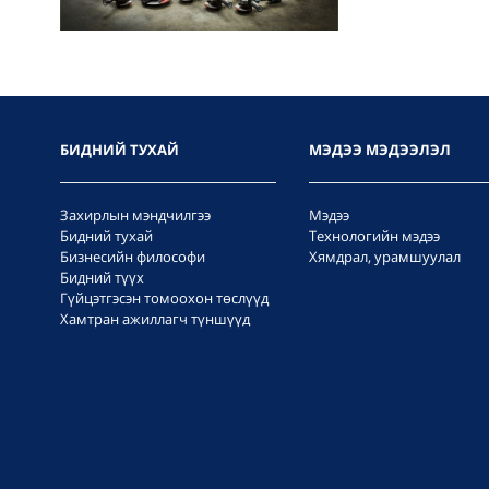
БИДНИЙ ТУХАЙ
МЭДЭЭ МЭДЭЭЛЭЛ
Захирлын мэндчилгээ
Мэдээ
Бидний тухай
Технологийн мэдээ
Бизнесийн философи
Хямдрал, урамшуулал
Бидний түүх
Гүйцэтгэсэн томоохон төслүүд
Хамтран ажиллагч түншүүд