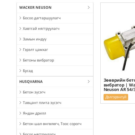
WACKER NEUSON
Босоо дагтаршуулагч
Хавтгай нягтруулагч
Замын индүү
Гэрэлт цамхаг
Бетоны вибратор
Бусад
Зөөврийн бет
HUSQVARNA
вибратор | Wa
Neuson AR 54/
Бетон зүсэгч
Дэлгэрэнгүй
Тавцант плита зүсэгч
Яндан дрилл
Бетон шал өнгөлөгч, Тоос сорогч
Босоо нягтруулагч