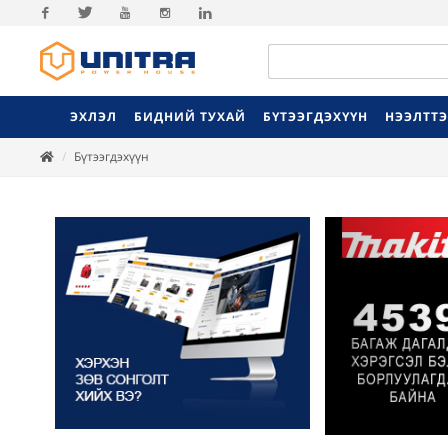
Facebook
Twitter
Youtube
Instagram
Linkedin
ЭХЛЭЛ
БИДНИЙ ТУХАЙ
БҮТЭЭГДЭХҮҮН
НЭЭЛТТ
Бүтээгдэхүүн
Previ