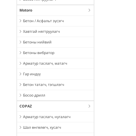
Motoro
Бетон / Асфальт зүсэгч
Хавтгай нягтруулагч
Бетоны нийвий
Бетоны вибратор
Арматур таслагч, матагч
Гар индүү
Бетон татагч, тэгшлэгч
Босоо дрилл
COPAZ
Арматур таслагч, нугалагч
Шал өнгөлөгч, хусагч