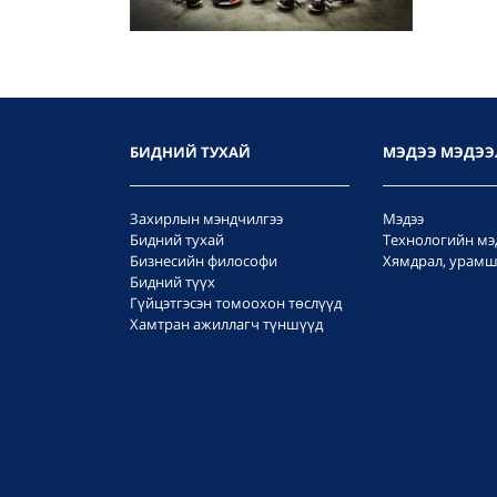
БИДНИЙ ТУХАЙ
МЭДЭЭ МЭДЭЭ
Захирлын мэндчилгээ
Мэдээ
Бидний тухай
Технологийн мэ
Бизнесийн философи
Хямдрал, урамш
Бидний түүх
Гүйцэтгэсэн томоохон төслүүд
Хамтран ажиллагч түншүүд