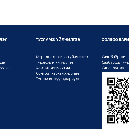
ЛЭЛ
ТУСЛАМЖ ҮЙЛЧИЛГЭЭ
ХОЛБОО БАР
Мэргэшсэн засвар үйлчилгээ
Хаяг байршил
дээ
Түрээсийн үйлчилгээ
Салбар дэлгүү
уулал
Хамтын ажиллагаа
Санал хүсэлт
Сонголт хэрхэн хийх вэ?
Түгээмэл асуулт,хариулт