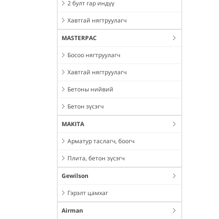
2 булт гар индүү
Хавтгай нягтруулагч
MASTERPAC
Босоо нягтруулагч
Хавтгай нягтруулагч
Бетоны нийвий
Бетон зүсэгч
MAKITA
Арматур таслагч, боогч
Плита, бетон зүсэгч
Gewilson
Гэрэлт цамхаг
Airman