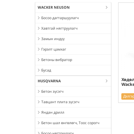
WACKER NEUSON
Босоо дагтаршуулагч
Хавтгай нягтруулагч
Замын индүү
Гэрэлт цамхаг
Бетоны вибратор
Бусад
Хөдөл
HUSQVARNA
Wacke
Бетон зүсэгч
Дэлгэ
Тавцант плита зүсэгч
Яндан дрилл
Бетон шал өнгөлөгч, Тоос сорогч
Босоо нягтруулагч