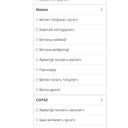
Motoro
Бетон / Асфальт зүсэгч
Хавтгай нягтруулагч
Бетоны нийвий
Бетоны вибратор
Арматур таслагч, матагч
Гар индүү
Бетон татагч, тэгшлэгч
Босоо дрилл
COPAZ
Арматур таслагч, нугалагч
Шал өнгөлөгч, хусагч