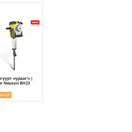
гүүрт нураагч |
r Neuson BH23
рэнгүй