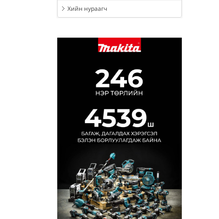
Хийн нураагч