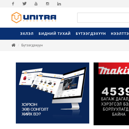
Facebook
Twitter
Youtube
Instagram
Linkedin
ЭХЛЭЛ
БИДНИЙ ТУХАЙ
БҮТЭЭГДЭХҮҮН
НЭЭЛТТ
Бүтээгдэхүүн
Previ