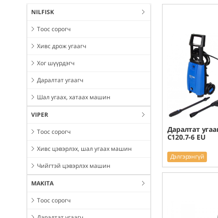
NILFISK
Тоос сорогч
Хивс дрож угаагч
Хог шүүрдэгч
Даралтат угаагч
Шал угаах, хатаах машин
VIPER
Даралтат угааг
Тоос сорогч
C120.7-6 EU
Хивс цэвэрлэх, шал угаах машин
Дэлгэрэнгүй
Чийгтэй цэвэрлэх машин
MAKITA
Тоос сорогч
Даралтат угаагч