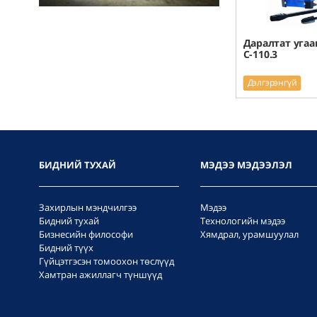
Даралтат угааг
C-110.3
Дэлгэрэнгүй
БИДНИЙ ТУХАЙ
МЭДЭЭ МЭДЭЭЛЭЛ
Захирлын мэндчилгээ
Мэдээ
Бидний тухай
Технологийн мэдээ
Бизнесийн философи
Хямдрал, урамшуулал
Бидний түүх
Гүйцэтгэсэн томоохон төслүүд
Хамтран ажиллагч түншүүд