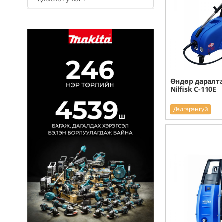
Өндөр даралта
Nilfisk C-110E
Дэлгэрэнгүй