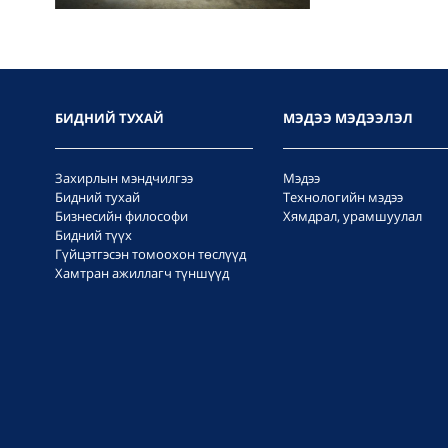
БИДНИЙ ТУХАЙ
МЭДЭЭ МЭДЭЭЛЭЛ
Захирлын мэндчилгээ
Мэдээ
Бидний тухай
Технологийн мэдээ
Бизнесийн философи
Хямдрал, урамшуулал
Бидний түүх
Гүйцэтгэсэн томоохон төслүүд
Хамтран ажиллагч түншүүд