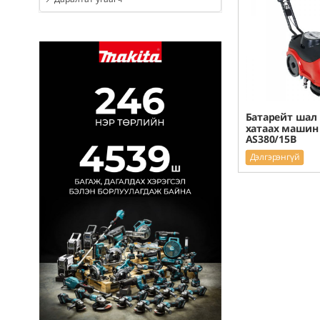
Батарейт шал 
хатаах машин 
AS380/15B
Дэлгэрэнгүй