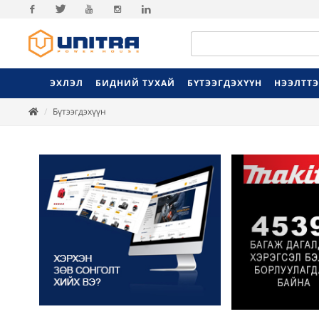
Facebook
Twitter
Youtube
Instagram
Linkedin
ЭХЛЭЛ
БИДНИЙ ТУХАЙ
БҮТЭЭГДЭХҮҮН
НЭЭЛТТ
Бүтээгдэхүүн
Previ