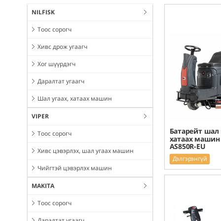
NILFISK
Тоос сорогч
Хивс дрож угаагч
Хог шүүрдэгч
Даралтат угаагч
Шал угаах, хатаах машин
VIPER
Батарейт шал 
Тоос сорогч
хатаах машин 
AS850R-EU
Хивс цэвэрлэх, шал угаах машин
Дэлгэрэнгүй
Чийгтэй цэвэрлэх машин
MAKITA
Тоос сорогч
Даралтат угаагч