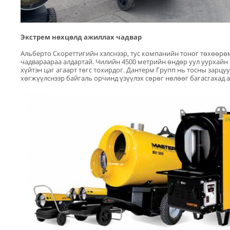
Экстрем нөхцөлд ажиллах чадвар
Альберто Скореттигийн хэлснээр, тус компанийн тоног төхөөрө
чадвараараа алдартай. Чилийн 4500 метрийн өндөр уул уурхайн
хүйтэн цаг агаарт төгс тохирдог. Дантерм Групп нь тосны зарцуу
хөгжүүлснээр байгаль орчинд үзүүлэх сөрөг нөлөөг багасгахад 