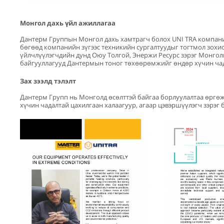
Монгол дахь үйл ажиллагаа
Дантерм Группын Монгол дахь хамтрагч болох UNI TRA компани н
бөгөөд компанийн зүгээс техникийн сургалтуудыг тогтмол зохио
үйлчлүүлэгчдийн дунд Оюу Толгой, Энержи Ресурс зэрэг Монгол
байгууллагууд Дантермын тоног төхөөрөмжийг өндөр хүчин чад
Зах зээлд тэлэлт
Дантерм Групп нь Монголд өсөлттэй байгаа борлуулалтаа өргөжүү
хүчин чадалтай цахилгаан халаагуур, агаар цэвэршүүлэгч зэрэг б