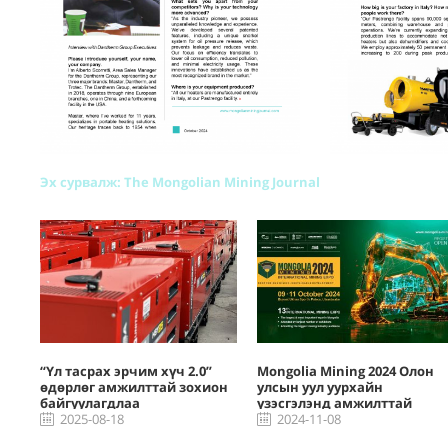
Эх сурвалж: The Mongolian Mining Journal
“Үл тасрах эрчим хүч 2.0”
Mongolia Mining 2024 Олон
ү
өдөрлөг амжилттай зохион
улсын уул уурхайн
хий
байгуулагдлаа
үзэсгэлэнд амжилттай
2025-08-18
оролцлоо
2024-11-08