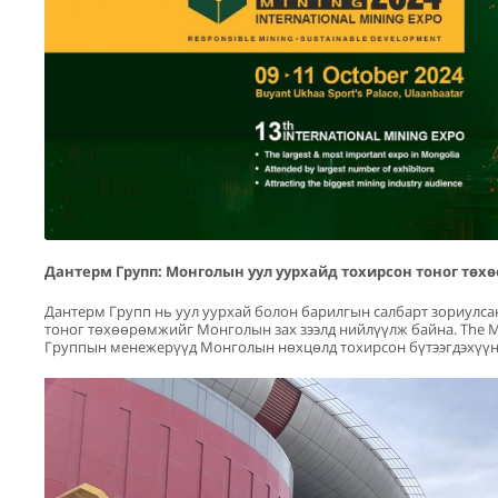
Дантерм Групп: Монголын уул уурхайд тохирсон тоног төх
Дантерм Групп нь уул уурхай болон барилгын салбарт зориулсан
тоног төхөөрөмжийг Монголын зах зээлд нийлүүлж байна. The Mo
Группын менежерүүд Монголын нөхцөлд тохирсон бүтээгдэхүүни