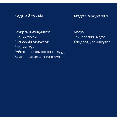
БИДНИЙ ТУХАЙ
МЭДЭЭ МЭДЭЭЛЭЛ
Захирлын мэндчилгээ
Мэдээ
Бидний тухай
Технологийн мэдээ
Бизнесийн философи
Хямдрал, урамшуулал
Бидний түүх
Гүйцэтгэсэн томоохон төслүүд
Хамтран ажиллагч түншүүд