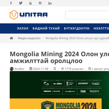
Facebook
Twitter
Youtube
Instagram
Linkedin
ЭХЛЭЛ
БИДНИЙ ТУХАЙ
БҮТЭЭГДЭХҮҮН
НЭЭЛТТ
Мэдээ мэдээлэл
Mongolia Mining 2024 Олон улсын уул уурх
Mongolia Mining 2024 Олон ул
амжилттай оролцлоо
Энхбат
2024-11-08
1776
уншсан
1
минут ун