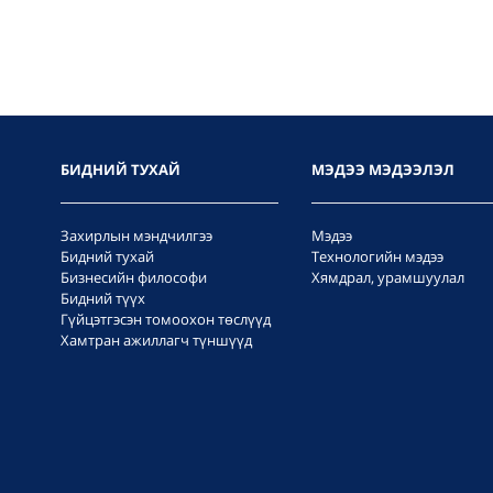
БИДНИЙ ТУХАЙ
МЭДЭЭ МЭДЭЭЛЭЛ
Захирлын мэндчилгээ
Мэдээ
Бидний тухай
Технологийн мэдээ
Бизнесийн философи
Хямдрал, урамшуулал
Бидний түүх
Гүйцэтгэсэн томоохон төслүүд
Хамтран ажиллагч түншүүд