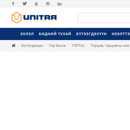
Facebook
Twitter
Youtube
Instagram
Linkedin
ЭХЛЭЛ
БИДНИЙ ТУХАЙ
БҮТЭЭГДЭХҮҮН
НЭЭЛТТ
Бүтээгдэхүүн
Гар багаж
TOPTUL
Торцов, торцовны ком