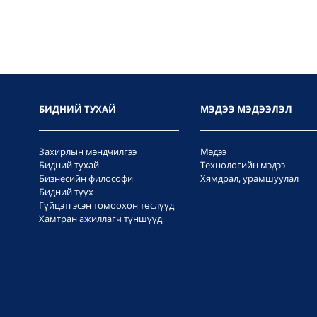
БИДНИЙ ТУХАЙ
МЭДЭЭ МЭДЭЭЛЭЛ
Захирлын мэндчилгээ
Мэдээ
Бидний тухай
Технологийн мэдээ
Бизнесийн философи
Хямдрал, урамшуулал
Бидний түүх
Гүйцэтгэсэн томоохон төслүүд
Хамтран ажиллагч түншүүд