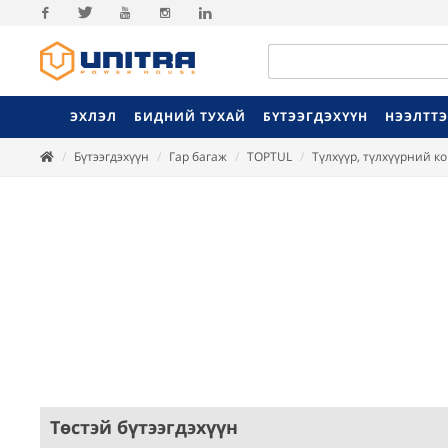
Facebook
Twitter
Youtube
Instagram
Linkedin
ЭХЛЭЛ
БИДНИЙ ТУХАЙ
БҮТЭЭГДЭХҮҮН
НЭЭЛТТ
Бүтээгдэхүүн
Гар багаж
TOPTUL
Түлхүүр, түлхүүрний к
Төстэй бүтээгдэхүүн