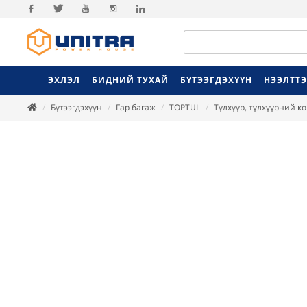
Facebook
Twitter
Youtube
Instagram
Linkedin
ЭХЛЭЛ
БИДНИЙ ТУХАЙ
БҮТЭЭГДЭХҮҮН
НЭЭЛТТ
Бүтээгдэхүүн
Гар багаж
TOPTUL
Түлхүүр, түлхүүрний к