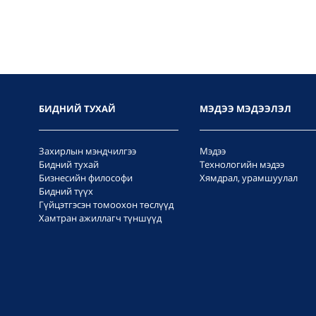
БИДНИЙ ТУХАЙ
МЭДЭЭ МЭДЭЭЛЭЛ
Захирлын мэндчилгээ
Мэдээ
Бидний тухай
Технологийн мэдээ
Бизнесийн философи
Хямдрал, урамшуулал
Бидний түүх
Гүйцэтгэсэн томоохон төслүүд
Хамтран ажиллагч түншүүд