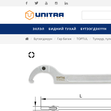
Facebook
Twitter
Youtube
Instagram
Linkedin
ЭХЛЭЛ
БИДНИЙ ТУХАЙ
БҮТЭЭГДЭХҮҮН
Бүтээгдэхүүн
Гар багаж
TOPTUL
Түлхүүр, тү