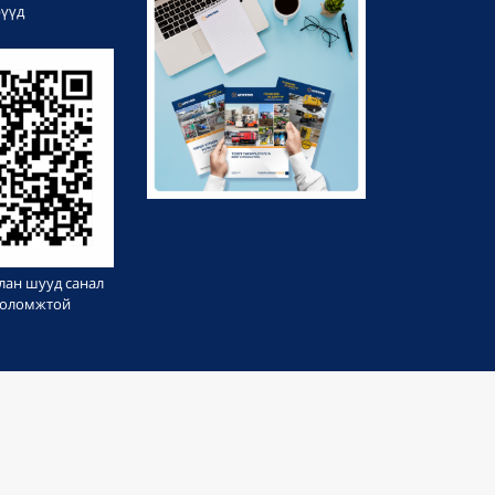
рүүд
лан шууд санал
 боломжтой