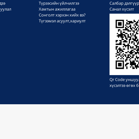
дээ
Түрээсийн үйлчилгээ
Салбар дэлгүү
уулал
Хамтын ажиллагаа
Санал хүсэлт
Сонголт хэрхэн хийх вэ?
Түгээмэл асуулт,хариулт
Qr Code уншуу
хүсэлтээ өгөх
БҮХ ЭРХ ХУУЛИАР ХАМГААЛАГДСАН © 1999-2023
Вэб сайт
ыг:
Грийн софт ХХК
Дуудлагын төв