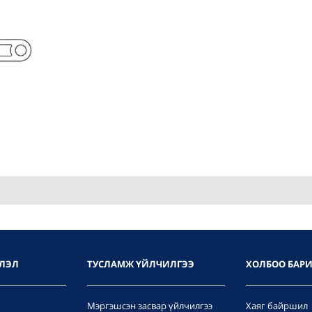
ЛЭЛ
ТУСЛАМЖ ҮЙЛЧИЛГЭЭ
ХОЛБОО БАР
Мэргэшсэн засвар үйлчилгээ
Хаяг байршил