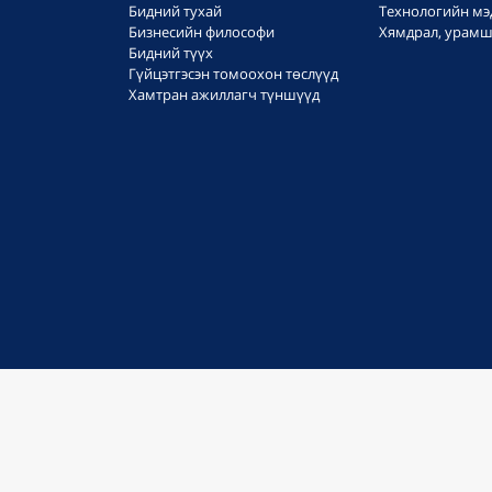
Бидний тухай
Технологийн мэ
Бизнесийн философи
Хямдрал, урамш
Бидний түүх
Гүйцэтгэсэн томоохон төслүүд
Хамтран ажиллагч түншүүд