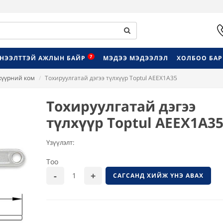
7
НЭЭЛТТЭЙ АЖЛЫН БАЙР
МЭДЭЭ МЭДЭЭЛЭЛ
ХОЛБОО БА
лхүүрний ком
Тохируулгатай дэгээ түлхүүр Toptul AEEX1A35
Тохируулгатай дэгээ
түлхүүр Toptul AEEX1A3
Үзүүлэлт:
Тоо
САГСАНД ХИЙЖ ҮНЭ АВАХ