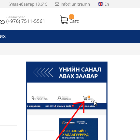
Улаанбаатар
18.6°C
info@unitra.mn
En
Лавлах утас
0
(+976) 7511-5561
Сагс
РИХ
5