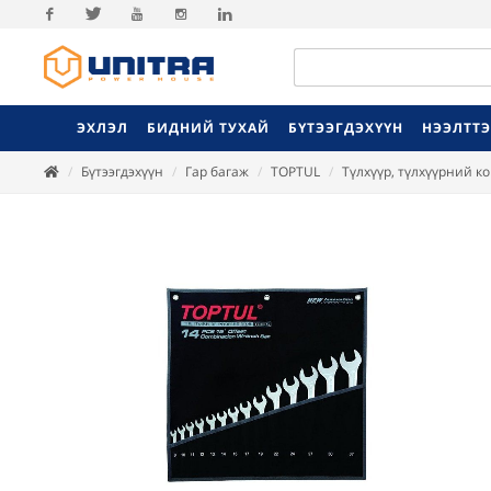
Facebook
Twitter
Youtube
Instagram
Linkedin
ЭХЛЭЛ
БИДНИЙ ТУХАЙ
БҮТЭЭГДЭХҮҮН
НЭЭЛТТ
Бүтээгдэхүүн
Гар багаж
TOPTUL
Түлхүүр, түлхүүрний к