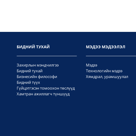
БИДНИЙ ТУХАЙ
МЭДЭЭ МЭДЭЭЛЭЛ
Захирлын мэндчилгээ
Мэдээ
Бидний тухай
Технологийн мэдээ
Бизнесийн философи
Хямдрал, урамшуулал
Бидний түүх
Гүйцэтгэсэн томоохон төслүүд
Хамтран ажиллагч түншүүд