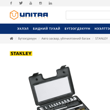
Facebook
Twitter
Youtube
Instagram
Linkedin
ЭХЛЭЛ
БИДНИЙ ТУХАЙ
БҮТЭЭГДЭХҮҮН
НЭЭЛТТ
Бүтээгдэхүүн
Авто засвар, үйлчилгээний багаж
STANLEY