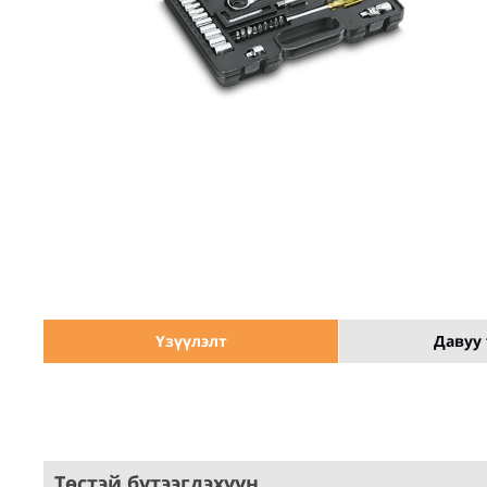
Үзүүлэлт
Давуу 
Төстэй бүтээгдэхүүн