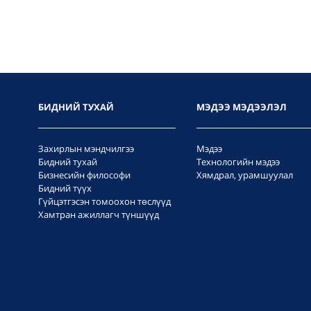
БИДНИЙ ТУХАЙ
МЭДЭЭ МЭДЭЭЛЭЛ
Захирлын мэндчилгээ
Мэдээ
Бидний тухай
Технологийн мэдээ
Бизнесийн философи
Хямдрал, урамшуулал
Бидний түүх
Гүйцэтгэсэн томоохон төслүүд
Хамтран ажиллагч түншүүд