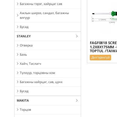
Багажны тэрэг, хайрцаг сав
Ажлын ширээ, сандал, багажны
өлгүүр
Бусад
STANLEY
FAGF0818 SCR
Отверка
1.2X8X175MM -
TOPTUL /TAIW
Бахь
Дэлгэрэнгүй
Хайч, Таслагч
Түлхүүр, торцовны ком
Багажны хайрцаг, сав, цүнх
Бусад
MAKITA
Торцов