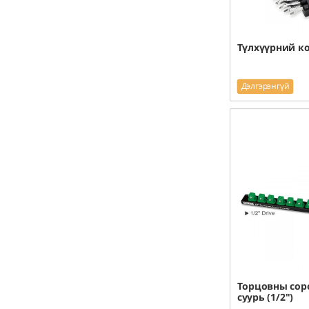
Түлхүүрний к
Дэлгэрэнгүй
Торцовны сор
суурь (1/2")