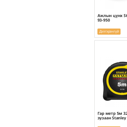
Ажлын цүнх St
93-950
Дэлгэрэнгүй
Гар метр 5м 
зузаан Stanley