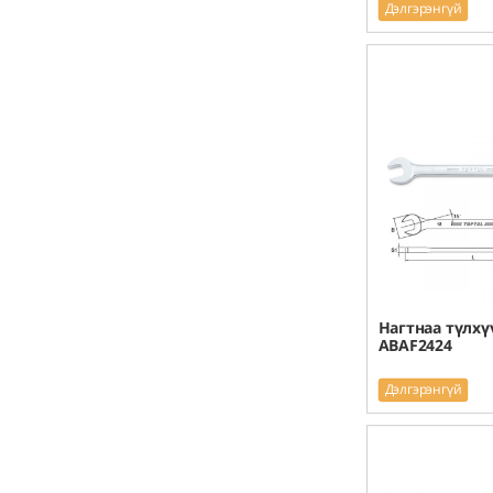
Дэлгэрэнгүй
Нагтнаа түлхү
ABAF2424
Дэлгэрэнгүй