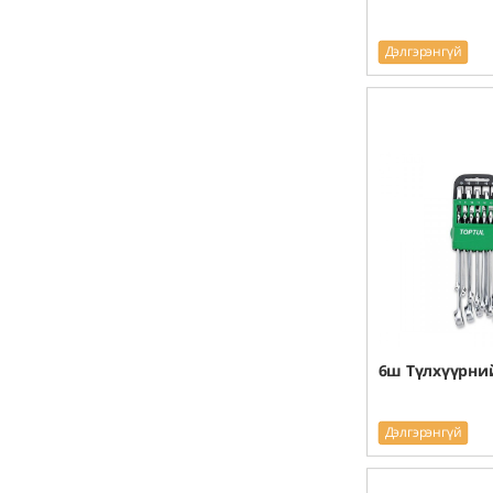
Дэлгэрэнгүй
6ш Түлхүүрни
Дэлгэрэнгүй