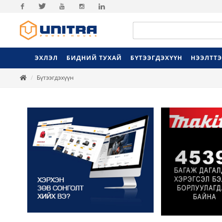
Facebook
Twitter
Youtube
Instagram
Linkedin
ЭХЛЭЛ
БИДНИЙ ТУХАЙ
БҮТЭЭГДЭХҮҮН
НЭЭЛТТ
Бүтээгдэхүүн
Previ