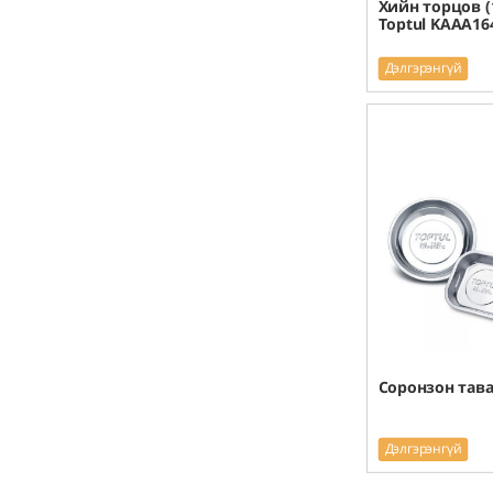
Хийн торцов (1
Toptul KAAA16
Дэлгэрэнгүй
Соронзон тава
Дэлгэрэнгүй