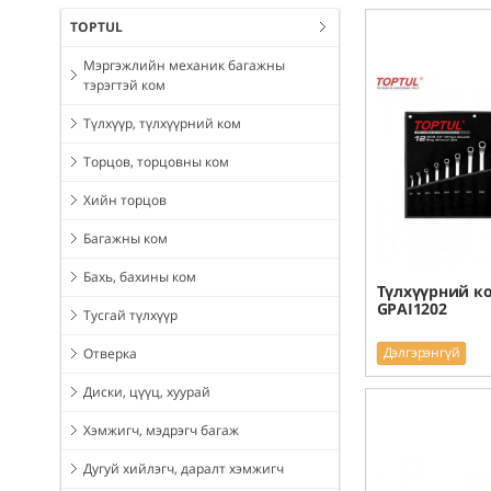
TOPTUL
Мэргэжлийн механик багажны
тэрэгтэй ком
Түлхүүр, түлхүүрний ком
Торцов, торцовны ком
Хийн торцов
Багажны ком
Бахь, бахины ком
Түлхүүрний ко
GPAI1202
Тусгай түлхүүр
Дэлгэрэнгүй
Отверка
Диски, цүүц, хуурай
Хэмжигч, мэдрэгч багаж
Дугуй хийлэгч, даралт хэмжигч