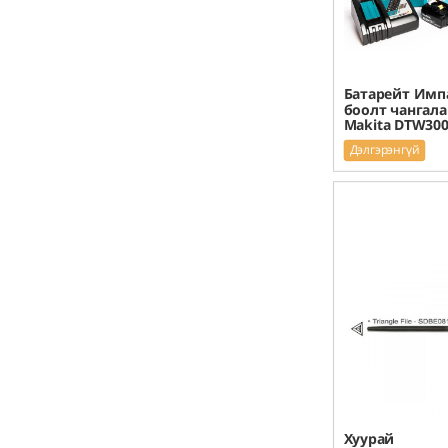
Батарейт Имп
боолт чангала
Makita DTW300
Дэлгэрэнгүй
Хуурай