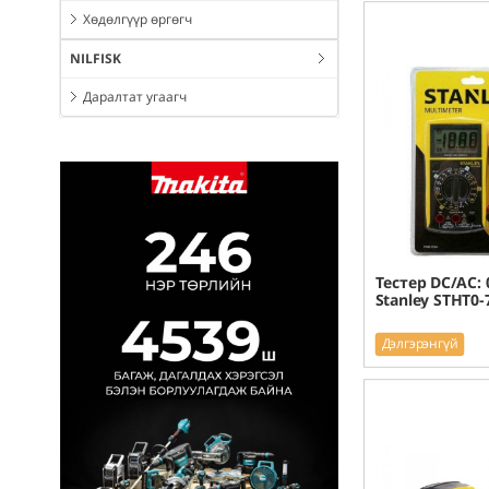
Хөдөлгүүр өргөгч
NILFISK
Даралтат угаагч
Тестер DC/AC: 
Stanley STHT0-
Дэлгэрэнгүй