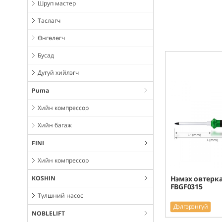
Шруп мастер
Таслагч
Өнгөлөгч
Бусад
Дугуй хийлэгч
Puma
Хийн компрессор
Хийн багаж
FINI
Хийн компрессор
KOSHIN
Нэмэх овтерка
FBGF0315
Түлшний насос
Дэлгэрэнгүй
NOBLELIFT