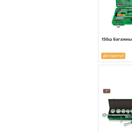
150ш Багажны
Дэлгэрэнгүй