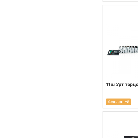
11ш Урт торц
Дэлгэрэнгүй