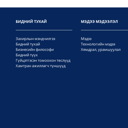
БИДНИЙ ТУХАЙ
МЭДЭЭ МЭДЭЭЛЭЛ
Захирлын мэндчилгээ
Мэдээ
Бидний тухай
Технологийн мэдээ
Бизнесийн философи
Хямдрал, урамшуулал
Бидний түүх
Гүйцэтгэсэн томоохон төслүүд
Хамтран ажиллагч түншүүд