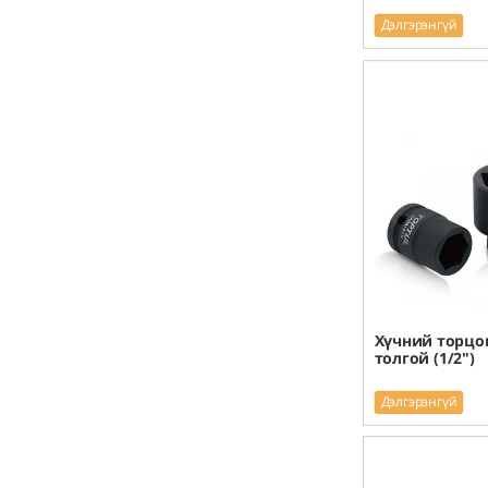
Дэлгэрэнгүй
Хүчний торцо
толгой (1/2")
Дэлгэрэнгүй