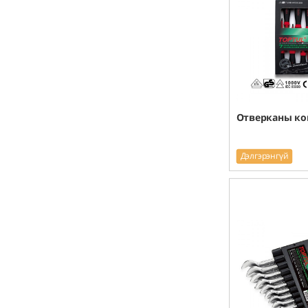
Отверканы к
Дэлгэрэнгүй