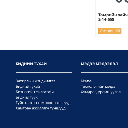
Төмрийн хайч 
2-14-558
Дэлгэрэнгүй
БИДНИЙ ТУХАЙ
МЭДЭЭ МЭДЭЭЛЭЛ
Захирлын мэндчилгээ
Мэдээ
Бидний тухай
Технологийн мэдээ
Бизнесийн философи
Хямдрал, урамшуулал
Бидний түүх
Гүйцэтгэсэн томоохон төслүүд
Хамтран ажиллагч түншүүд