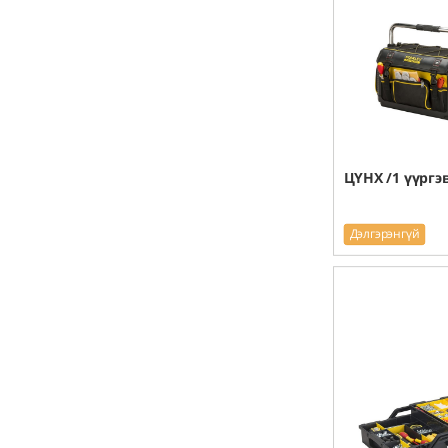
ЦҮНХ /1 үүргэ
Дэлгэрэнгүй