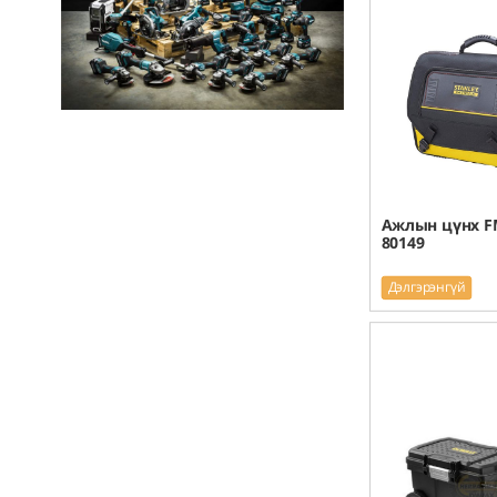
Ажлын цүнх F
80149
Дэлгэрэнгүй