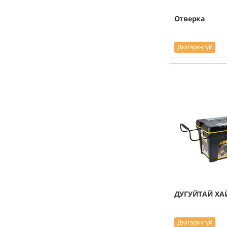
Отверка
Дэлгэрэнгүй
ДУГУЙТАЙ ХА
Дэлгэрэнгүй