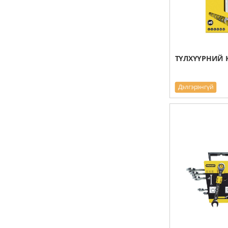
ТҮЛХҮҮРНИЙ 
Дэлгэрэнгүй