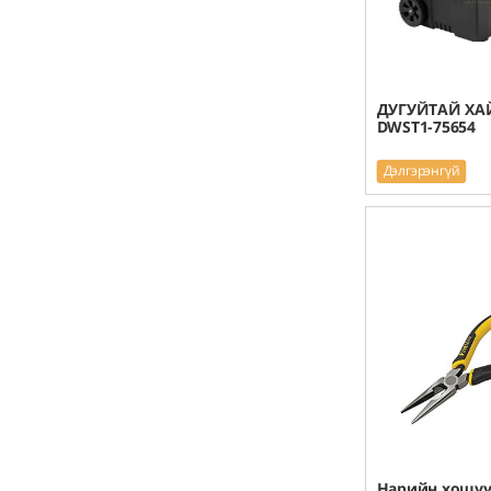
ДУГУЙТАЙ ХА
DWST1-75654
Дэлгэрэнгүй
Нарийн хошуут