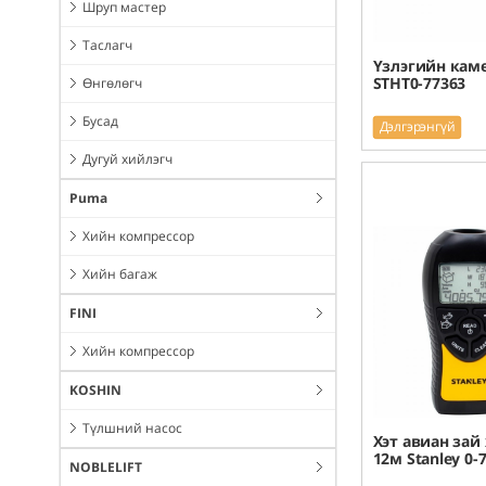
Шруп мастер
Таслагч
Үзлэгийн каме
STHT0-77363
Өнгөлөгч
Бусад
Дэлгэрэнгүй
Дугуй хийлэгч
Puma
Хийн компрессор
Хийн багаж
FINI
Хийн компрессор
KOSHIN
Түлшний насос
Хэт авиан зай
12м Stanley 0-
NOBLELIFT