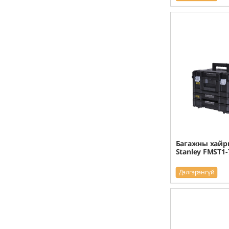
Багажны хайр
Stanley FMST1-
Дэлгэрэнгүй