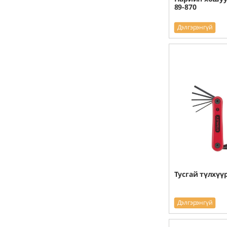
89-870
Дэлгэрэнгүй
Тусгай түлхүүр
Дэлгэрэнгүй