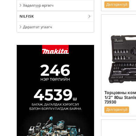
Дэлгэрэнгүй
Хөдөлгүүр өргөгч
NILFISK
Даралтат угаагч
Торцовны ком 
1/2" 80ш Stanl
73930
Дэлгэрэнгүй