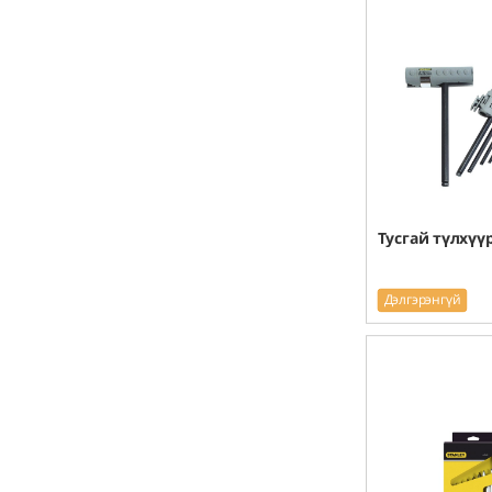
Тусгай түлхүү
Дэлгэрэнгүй