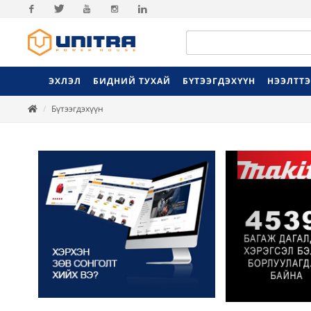
Facebook
Twitter
Youtube
Instagram
Linkedin
ЭХЛЭЛ
БИДНИЙ ТУХАЙ
БҮТЭЭГДЭХҮҮН
НЭЭЛТТ
Бүтээгдэхүүн
Previ