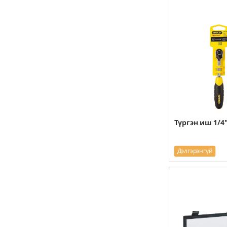
Түргэн иш 1/4"
Дэлгэрэнгүй