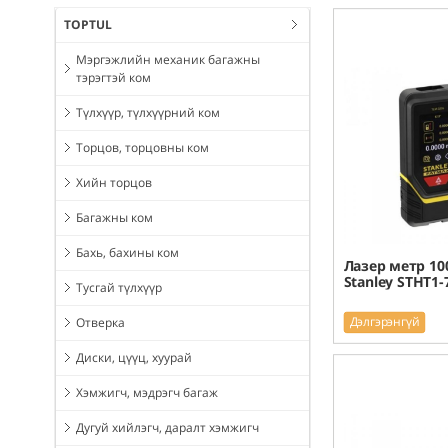
TOPTUL
Мэргэжлийн механик багажны
тэрэгтэй ком
Түлхүүр, түлхүүрний ком
Торцов, торцовны ком
Хийн торцов
Багажны ком
Бахь, бахины ком
Лазер метр 10
Stanley STHT1-
Тусгай түлхүүр
Дэлгэрэнгүй
Отверка
Диски, цүүц, хуурай
Хэмжигч, мэдрэгч багаж
Дугуй хийлэгч, даралт хэмжигч