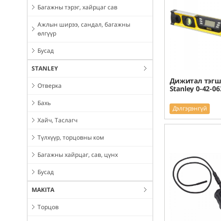
Багажны тэрэг, хайрцаг сав
Ажлын ширээ, сандал, багажны
өлгүүр
Бусад
STANLEY
Дижитал тэгш
Отверка
Stanley 0-42-06
Бахь
Дэлгэрэнгүй
Хайч, Таслагч
Түлхүүр, торцовны ком
Багажны хайрцаг, сав, цүнх
Бусад
MAKITA
Торцов