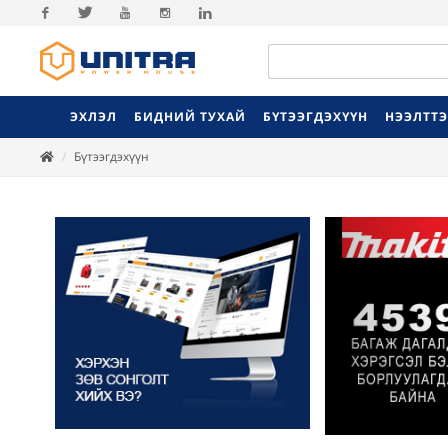
Facebook
Twitter
Youtube
Instagram
Linkedin
ЭХЛЭЛ
БИДНИЙ ТУХАЙ
БҮТЭЭГДЭХҮҮН
НЭЭЛТТ
Бүтээгдэхүүн
Previ