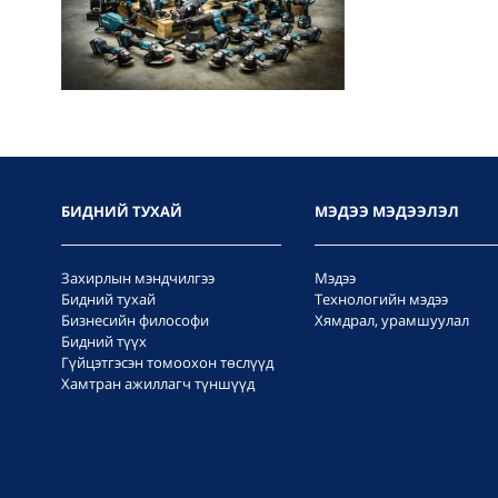
БИДНИЙ ТУХАЙ
МЭДЭЭ МЭДЭЭЛЭЛ
Захирлын мэндчилгээ
Мэдээ
Бидний тухай
Технологийн мэдээ
Бизнесийн философи
Хямдрал, урамшуулал
Бидний түүх
Гүйцэтгэсэн томоохон төслүүд
Хамтран ажиллагч түншүүд