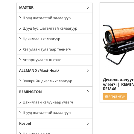
MASTER
Шууд шаталттай халаагуур
Шууд бус шаталттай халаагуур
Цахилгаан халаагуур
Хэт улаан туяагаар төөнөгч
Агааржуулалтын сэнс
ALLMAND /Maxi-Heat/
Дизель халуу
Зөөврийн дизель халаагуур
үлээгч | REM
REM46
REMINGTON
Дэлгэрэнгүй
Цахилгаан халуунаар үлээгч
Шууд шаталттай халаагуур
Kospel
Цахилгаан зуух