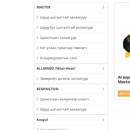
MASTER
Шууд шаталттай халаагуур
Шууд бус шаталттай халаагуур
Цахилгаан халаагуур
Хэт улаан туяагаар төөнөгч
Агааржуулалтын сэнс
ALLMAND /Maxi-Heat/
Агаар
Зөөврийн дизель халаагуур
Maste
REMINGTON
Дэлгэ
Цахилгаан халуунаар үлээгч
Шууд шаталттай халаагуур
Kospel
Цахилгаан зуух