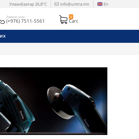
Улаанбаатар
26.8°C
info@unitra.mn
En
Лавлах утас
0
(+976) 7511-5561
Сагс
РИХ
Next