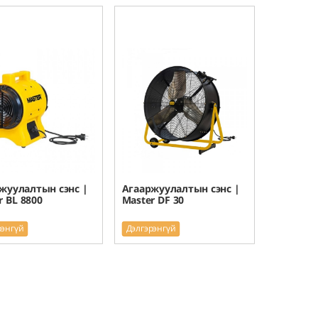
жуулалтын сэнс |
Агааржуулалтын сэнс |
r BL 8800
Master DF 30
рэнгүй
Дэлгэрэнгүй