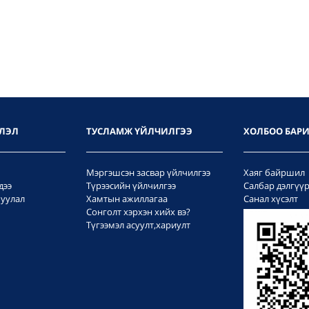
ЛЭЛ
ТУСЛАМЖ ҮЙЛЧИЛГЭЭ
ХОЛБОО БАР
Мэргэшсэн засвар үйлчилгээ
Хаяг байршил
дээ
Түрээсийн үйлчилгээ
Салбар дэлгүү
уулал
Хамтын ажиллагаа
Санал хүсэлт
Сонголт хэрхэн хийх вэ?
Түгээмэл асуулт,хариулт