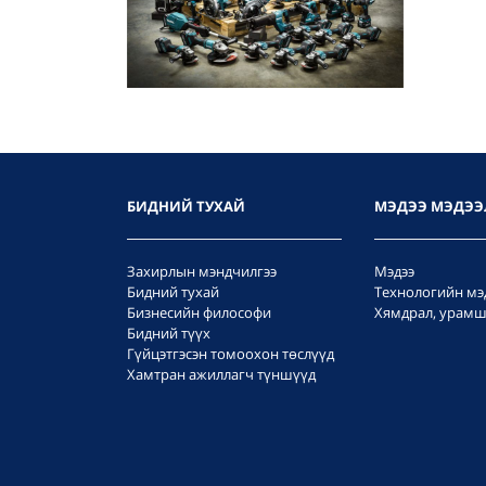
БИДНИЙ ТУХАЙ
МЭДЭЭ МЭДЭЭ
Захирлын мэндчилгээ
Мэдээ
Бидний тухай
Технологийн мэ
Бизнесийн философи
Хямдрал, урамш
Бидний түүх
Гүйцэтгэсэн томоохон төслүүд
Хамтран ажиллагч түншүүд