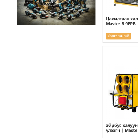
Цахилгаан хал
Master B 9EPB
Дэлгэрэнгүй
Эйрбус халуун
үлээгч | Maste