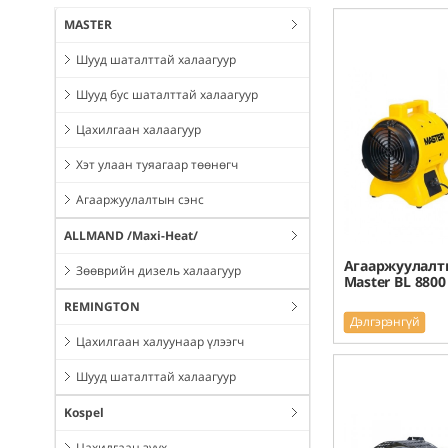
MASTER
Шууд шаталттай халаагуур
Шууд бус шаталттай халаагуур
Цахилгаан халаагуур
Хэт улаан туяагаар төөнөгч
Агааржуулалтын сэнс
ALLMAND /Maxi-Heat/
Агааржуулалты
Зөөврийн дизель халаагуур
Master BL 8800
REMINGTON
Дэлгэрэнгүй
Цахилгаан халуунаар үлээгч
Шууд шаталттай халаагуур
Kospel
Цахилгаан зуух