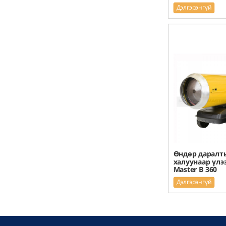
Дэлгэрэнгүй
Өндөр даралт
халуунаар үлээ
Master B 360
Дэлгэрэнгүй