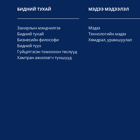
БИДНИЙ ТУХАЙ
МЭДЭЭ МЭДЭЭЛЭЛ
Захирлын мэндчилгээ
Мэдээ
Бидний тухай
Технологийн мэдээ
Бизнесийн философи
Хямдрал, урамшуулал
Бидний түүх
Гүйцэтгэсэн томоохон төслүүд
Хамтран ажиллагч түншүүд