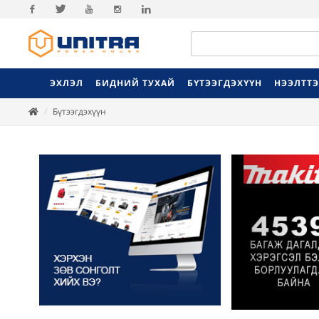
Facebook
Twitter
Youtube
Instagram
Linkedin
ЭХЛЭЛ
БИДНИЙ ТУХАЙ
БҮТЭЭГДЭХҮҮН
НЭЭЛТТ
Бүтээгдэхүүн
Previ