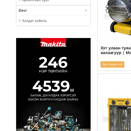
Devi
Халдаг кабель
Хэт улаан туя
халаагуур | Ma
Дэлгэрэнгүй