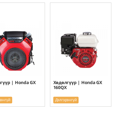
гүүр | Honda GX
Хөдөлгүүр | Honda GX
160QX
рэнгүй
Дэлгэрэнгүй