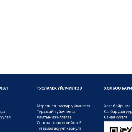
ЛЭЛ
ТУСЛАМЖ ҮЙЛЧИЛГЭЭ
ХОЛБОО БАР
Мэргэшсэн засвар үйлчилгээ
Хаяг байршил
дээ
Түрээсийн үйлчилгээ
Салбар дэлгүү
уулал
Хамтын ажиллагаа
Санал хүсэлт
Сонголт хэрхэн хийх вэ?
Түгээмэл асуулт,хариулт