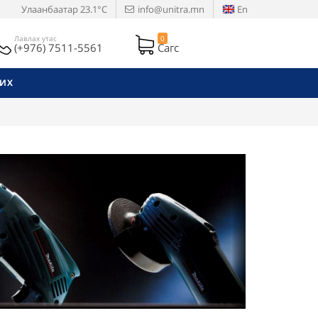
Улаанбаатар
23.1°C
info@unitra.mn
En
Лавлах утас
0
(+976) 7511-5561
Сагс
РИХ
Next