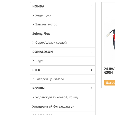
HONDA
Хөдөлгүүр
Завины мотор
Sejong Flex
Сорох/Шахах хоолой
DONALDSON
Шүүр
Хөдөл
CTEK
630H
Батарей цэнэглэгч
Дэлгэ
KOSHIN
Ус дамжуулах хоолой, хошуу
Хямдралтай бүтээгдэхүүн