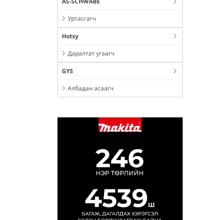
AS-SCHWABE
Уртасгагч
Hotsy
Даралтат угаагч
GYS
Албадан асаагч