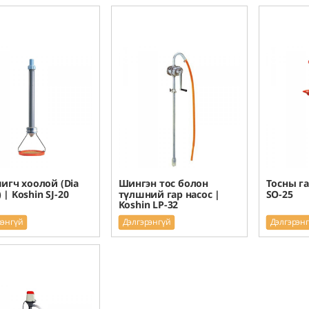
гч хоолой (Dia
Шингэн тос болон
Тосны га
 | Koshin SJ-20
түлшний гар насос |
SO-25
Koshin LP-32
рэнгүй
Дэлгэрэнгүй
Дэлгэрэн