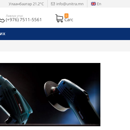
Улаанбаатар
21.2°C
info@unitra.mn
En
Лавлах утас
0
(+976) 7511-5561
Сагс
РИХ
Next