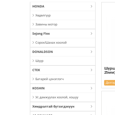
HONDA
Хөдөлгүүр
Завины мотор
Sejong Flex
Сорох/Шахах хоолой
DONALDSON
Шүүр
Шүрши
CTEK
25мм)
Батарей цэнэглэгч
Дэлгэ
KOSHIN
Ус дамжуулах хоолой, хошуу
Хямдралтай бүтээгдэхүүн