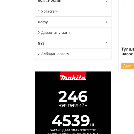
AS-SCHWABE
Уртасгагч
Hotsy
Даралтат угаагч
GYS
Түлш
насос 
Албадан асаагч
Дэлгэ