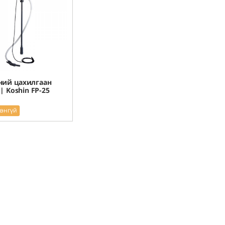
ний цахилгаан
| Koshin FP-25
рэнгүй