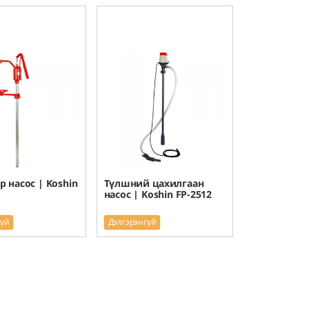
р насос | Koshin
Түлшний цахилгаан
насос | Koshin FP-2512
гүй
Дэлгэрэнгүй