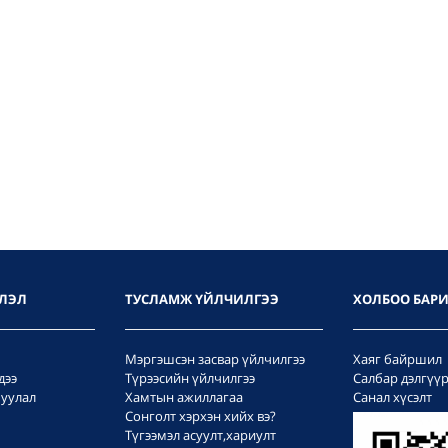
ЛЭЛ
ТУСЛАМЖ ҮЙЛЧИЛГЭЭ
ХОЛБОО БАР
Мэргэшсэн засвар үйлчилгээ
Хаяг байршил
дээ
Түрээсийн үйлчилгээ
Салбар дэлгүү
уулал
Хамтын ажиллагаа
Санал хүсэлт
Сонголт хэрхэн хийх вэ?
Түгээмэл асуулт,хариулт