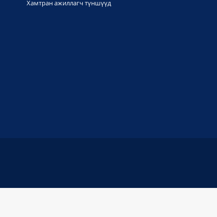
Хамтран ажиллагч түншүүд