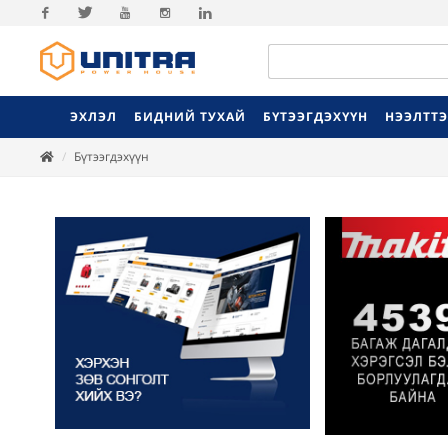
Facebook
Twitter
Youtube
Instagram
Linkedin
ЭХЛЭЛ
БИДНИЙ ТУХАЙ
БҮТЭЭГДЭХҮҮН
НЭЭЛТТ
Бүтээгдэхүүн
Previ