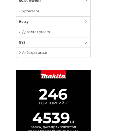
AS-SCHWABE
Уртасгагч
Hotsy
Даралтат угаагч
GYS
Албадан асаагч