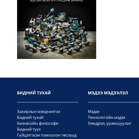
БИДНИЙ ТУХАЙ
МЭДЭЭ МЭДЭЭЛЭЛ
Захирлын мэндчилгээ
Мэдээ
Бидний тухай
Технологийн мэдээ
Бизнесийн философи
Хямдрал, урамшуулал
Бидний түүх
Гүйцэтгэсэн томоохон төслүүд