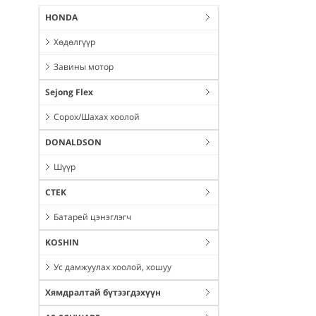
HONDA
Хөдөлгүүр
Завины мотор
Sejong Flex
Сорох/Шахах хоолой
DONALDSON
Шүүр
CTEK
Батарей цэнэглэгч
KOSHIN
Ус дамжуулах хоолой, хошуу
Хямдралтай бүтээгдэхүүн