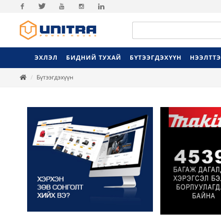
Facebook
Twitter
Youtube
Instagram
Linkedin
ЭХЛЭЛ
БИДНИЙ ТУХАЙ
БҮТЭЭГДЭХҮҮН
НЭЭЛТТ
Бүтээгдэхүүн
Previ