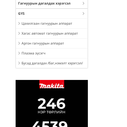
Гагнуурын дагалдах хэрэгсэл
GYS
Цахилгаан гагнуурын аппарат
Хагас автомат гагнуурын аппарат
Аргон гагнуурын аппарат
Плазма зүсэгч
Бусад дагалдах /баг,нэмэлт хэрэгсэл/