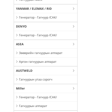
YANMAR / ELEMAX / RID
Генератор - Гагнуур /САК/
DENYO
Генератор - Гагнуур /САК/
ASEA
Зөөврийн гагнуурын аппарат
Аргон гагнуурын аппарат
AUSTWELD
Гагнуурын утаа сорогч
Miller
Генератор - Гагнуур /САК/
Гагнуурын аппарат