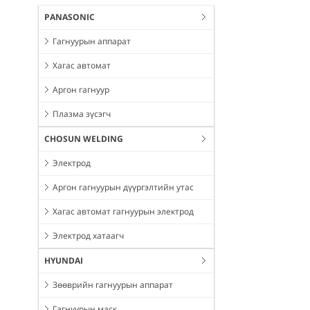
PANASONIC
Гагнуурын аппарат
Хагас автомат
Аргон гагнуур
Плазма зүсэгч
CHOSUN WELDING
Электрод
Аргон гагнуурын дүүргэлтийн утас
Хагас автомат гагнуурын электрод
Электрод хатаагч
HYUNDAI
Зөөврийн гагнуурын аппарат
Гагнуурын маск