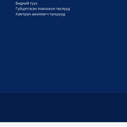
Бидний түүх
Гүйцэтгэсэн томоохон төслүүд
Хамтран ажиллагч түншүүд