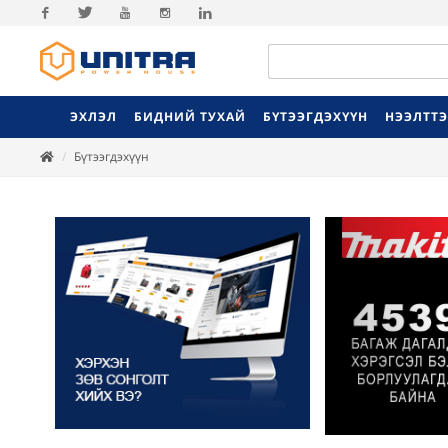
Facebook
Twitter
Youtube
Instagram
Linkedin
ЭХЛЭЛ
БИДНИЙ ТУХАЙ
БҮТЭЭГДЭХҮҮН
НЭЭЛТТ
Бүтээгдэхүүн
Previ