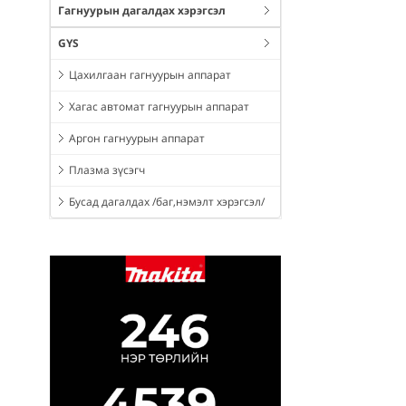
Гагнуурын дагалдах хэрэгсэл
GYS
Цахилгаан гагнуурын аппарат
Хагас автомат гагнуурын аппарат
Аргон гагнуурын аппарат
Плазма зүсэгч
Бусад дагалдах /баг,нэмэлт хэрэгсэл/