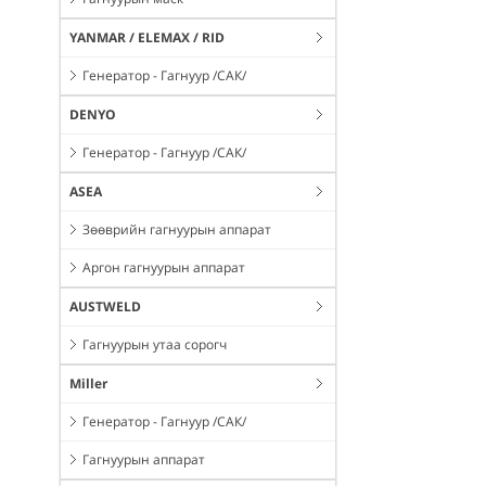
YANMAR / ELEMAX / RID
Генератор - Гагнуур /САК/
DENYO
Генератор - Гагнуур /САК/
ASEA
Зөөврийн гагнуурын аппарат
Аргон гагнуурын аппарат
AUSTWELD
Гагнуурын утаа сорогч
Miller
Генератор - Гагнуур /САК/
Гагнуурын аппарат