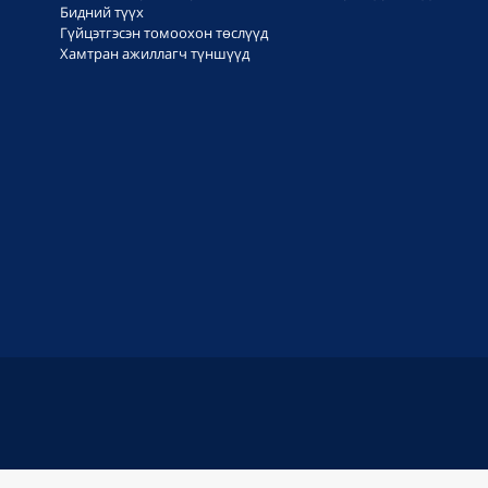
Бидний түүх
Гүйцэтгэсэн томоохон төслүүд
Хамтран ажиллагч түншүүд