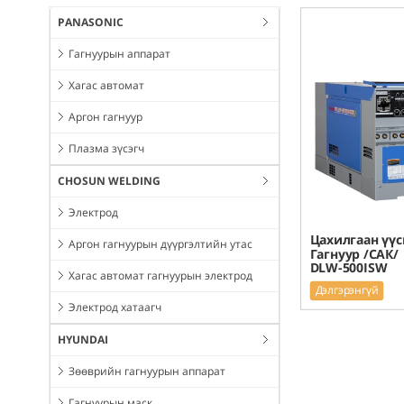
PANASONIC
Гагнуурын аппарат
Хагас автомат
Аргон гагнуур
Плазма зүсэгч
CHOSUN WELDING
Электрод
Цахилгаан үүс
Аргон гагнуурын дүүргэлтийн утас
Гагнуур /САК/ 
DLW-500ISW
Хагас автомат гагнуурын электрод
Дэлгэрэнгүй
Электрод хатаагч
HYUNDAI
Зөөврийн гагнуурын аппарат
Гагнуурын маск