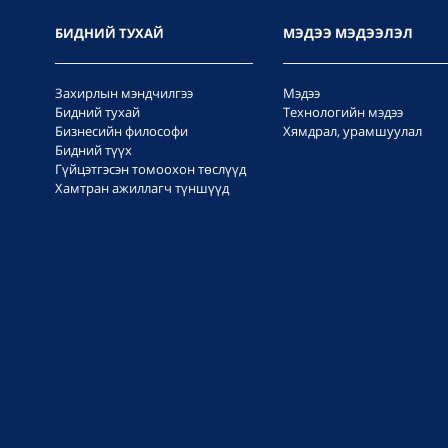
БИДНИЙ ТУХАЙ
МЭДЭЭ МЭДЭЭЛЭЛ
Захирлын мэндчилгээ
Мэдээ
Бидний тухай
Технологийн мэдээ
Бизнесийн философи
Хямдрал, урамшуулал
Бидний түүх
Гүйцэтгэсэн томоохон төслүүд
Хамтран ажиллагч түншүүд