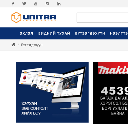
Facebook
Twitter
Youtube
Instagram
Linkedin
ЭХЛЭЛ
БИДНИЙ ТУХАЙ
БҮТЭЭГДЭХҮҮН
НЭЭЛТТ
Бүтээгдэхүүн
Previ