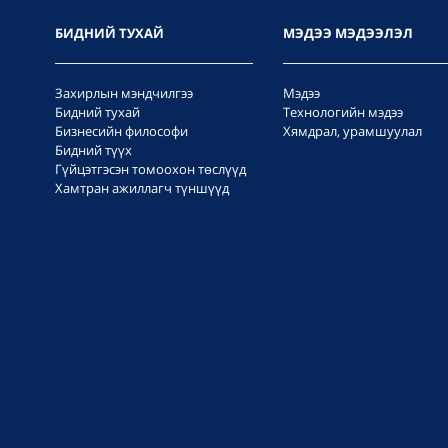
БИДНИЙ ТУХАЙ
МЭДЭЭ МЭДЭЭЛЭЛ
Захирлын мэндчилгээ
Мэдээ
Бидний тухай
Технологийн мэдээ
Бизнесийн философи
Хямдрал, урамшуулал
Бидний түүх
Гүйцэтгэсэн томоохон төслүүд
Хамтран ажиллагч түншүүд