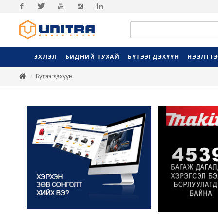
Facebook
Twitter
Youtube
Instagram
Linkedin
ЭХЛЭЛ
БИДНИЙ ТУХАЙ
БҮТЭЭГДЭХҮҮН
НЭЭЛТТ
Бүтээгдэхүүн
Previ