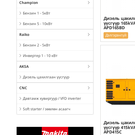
Champion
Бензин 1 - 5кВт
Дизель цахил
үүсгүүр 165kV
Бензин 5 - 10кВт
APD165BD
Raiko
Дэлгэрэнгүй
Бензин 2 - 5кВт
Инвертер 1 - 10 кВт
AKSA
Дизель цахилгаан үүсгүүр
CNC
Давтамж хувиргуур / VFD inverter
Soft starter / зөөлөн асаагч
Дизель цахил
үүсгүүр 415kV
APD415C