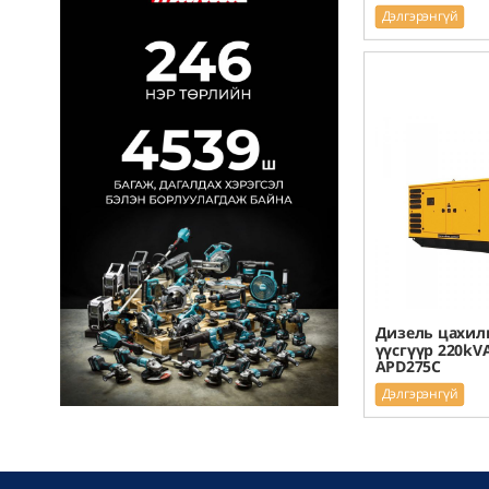
Дэлгэрэнгүй
Дизель цахил
үүсгүүр 220kV
APD275C
Дэлгэрэнгүй