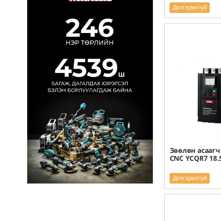
Дэлгэрэнгүй
Зөөлөн асаагч
CNC YCQR7 18.
Дэлгэрэнгүй