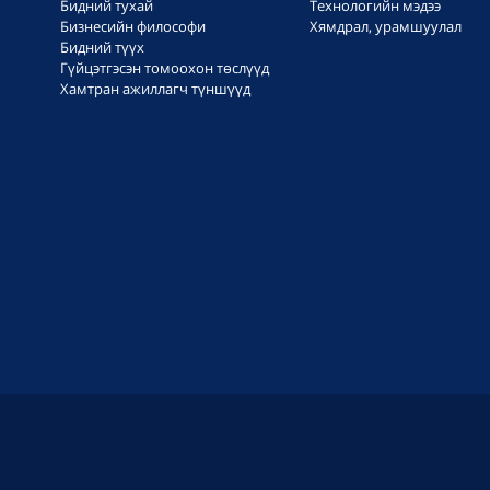
Бидний тухай
Технологийн мэдээ
Бизнесийн философи
Хямдрал, урамшуулал
Бидний түүх
Гүйцэтгэсэн томоохон төслүүд
Хамтран ажиллагч түншүүд