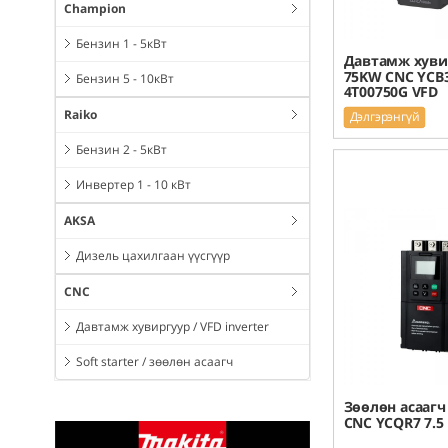
Champion
Бензин 1 - 5кВт
Давтамж хуви
75KW CNC YCB3
Бензин 5 - 10кВт
4T00750G VFD
Raiko
Дэлгэрэнгүй
Бензин 2 - 5кВт
Инвертер 1 - 10 кВт
AKSA
Дизель цахилгаан үүсгүүр
CNC
Давтамж хувиргуур / VFD inverter
Soft starter / зөөлөн асаагч
Зөөлөн асаагч
CNC YCQR7 7.5