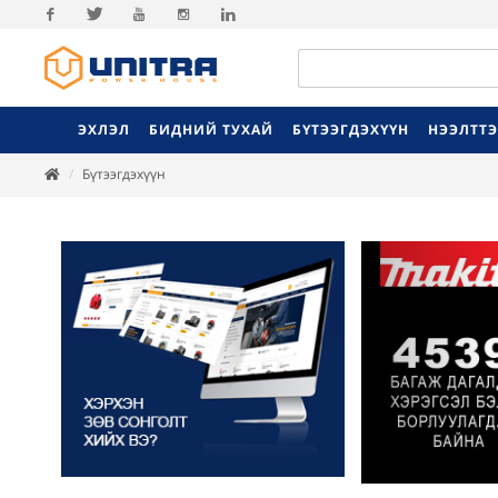
Facebook
Twitter
Youtube
Instagram
Linkedin
ЭХЛЭЛ
БИДНИЙ ТУХАЙ
БҮТЭЭГДЭХҮҮН
НЭЭЛТТ
Бүтээгдэхүүн
Previ