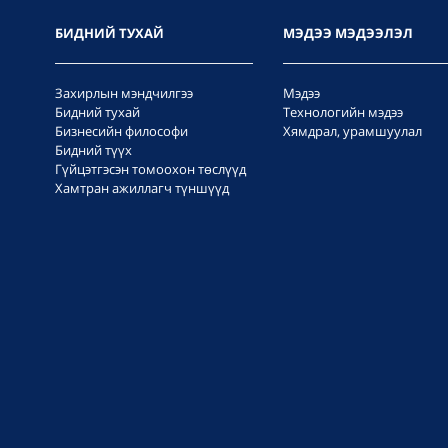
БИДНИЙ ТУХАЙ
МЭДЭЭ МЭДЭЭЛЭЛ
Захирлын мэндчилгээ
Мэдээ
Бидний тухай
Технологийн мэдээ
Бизнесийн философи
Хямдрал, урамшуулал
Бидний түүх
Гүйцэтгэсэн томоохон төслүүд
Хамтран ажиллагч түншүүд