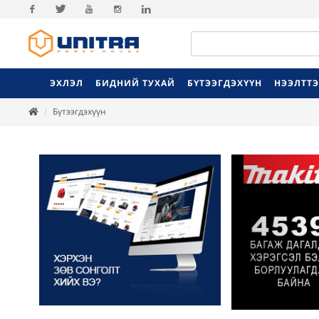
Facebook
Twitter
Youtube
Instagram
Linkedin
ЭХЛЭЛ
БИДНИЙ ТУХАЙ
БҮТЭЭГДЭХҮҮН
НЭЭЛТТ
Бүтээгдэхүүн
Previ