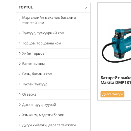
TOPTUL
Мэргэжлийн механик багажны
тэрэгтэй ком
Түлхүүр, түлхүүрний ком
Торцов, торцовны ком
Хийн торцов
Багажны ком
Бахь, бахины ком
Батарейт хийл
Makita DMP181
Тусгай түлхүүр
Дэлгэрэнгүй
Отверка
Диски, цүүц, хуурай
Хэмжигч, мэдрэгч багаж
Дугуй хийлэгч, даралт хэмжигч