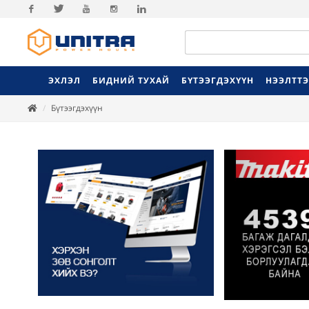
Facebook
Twitter
Youtube
Instagram
Linkedin
ЭХЛЭЛ
БИДНИЙ ТУХАЙ
БҮТЭЭГДЭХҮҮН
НЭЭЛТТ
Бүтээгдэхүүн
Previ