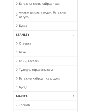
Багажны тэрэг, хайрцаг сав
Ажлын ширээ, сандал, багажны
өлгүүр
Бусад
STANLEY
Отверка
Бахь
Хайч, Таслагч
Түлхүүр, торцовны ком
Багажны хайрцаг, сав, цүнх
Бусад
MAKITA
Торцов