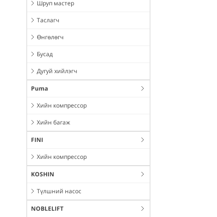
Шруп мастер
Таслагч
Өнгөлөгч
Бусад
Дугуй хийлэгч
Puma
Хийн компрессор
Хийн багаж
FINI
Хийн компрессор
KOSHIN
Түлшний насос
NOBLELIFT