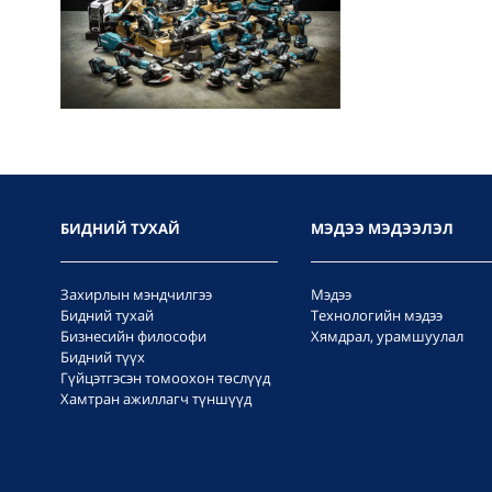
БИДНИЙ ТУХАЙ
МЭДЭЭ МЭДЭЭЛЭЛ
Захирлын мэндчилгээ
Мэдээ
Бидний тухай
Технологийн мэдээ
Бизнесийн философи
Хямдрал, урамшуулал
Бидний түүх
Гүйцэтгэсэн томоохон төслүүд
Хамтран ажиллагч түншүүд