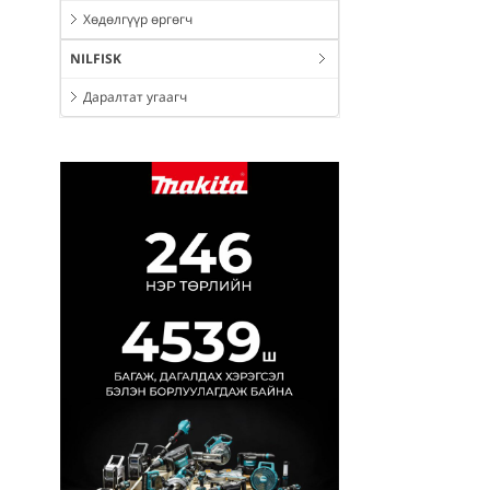
Хөдөлгүүр өргөгч
NILFISK
Даралтат угаагч