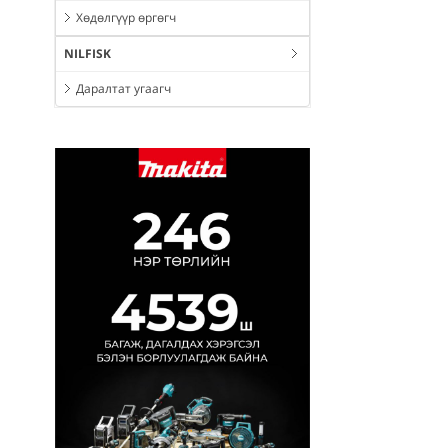
Хөдөлгүүр өргөгч
NILFISK
Даралтат угаагч