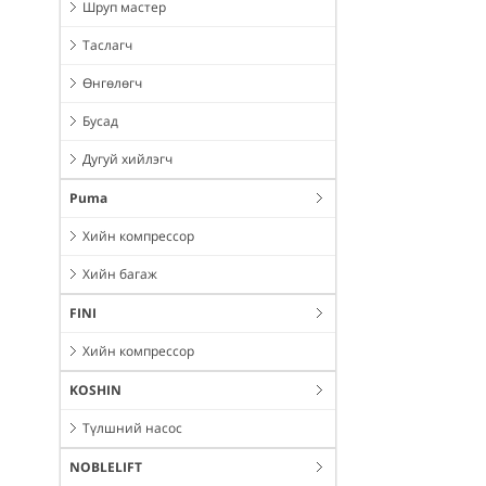
Шруп мастер
Таслагч
Өнгөлөгч
Бусад
Дугуй хийлэгч
Puma
Хийн компрессор
Хийн багаж
FINI
Хийн компрессор
KOSHIN
Түлшний насос
NOBLELIFT