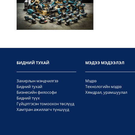
БИДНИЙ ТУХАЙ
МЭДЭЭ МЭДЭЭЛЭЛ
Захирлын мэндчилгээ
Мэдээ
Бидний тухай
Технологийн мэдээ
Бизнесийн философи
Хямдрал, урамшуулал
Бидний түүх
Гүйцэтгэсэн томоохон төслүүд
Хамтран ажиллагч түншүүд