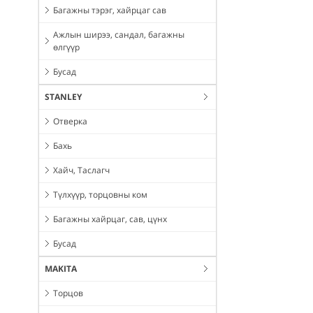
Багажны тэрэг, хайрцаг сав
Ажлын ширээ, сандал, багажны
өлгүүр
Бусад
STANLEY
Отверка
Бахь
Хайч, Таслагч
Түлхүүр, торцовны ком
Багажны хайрцаг, сав, цүнх
Бусад
MAKITA
Торцов