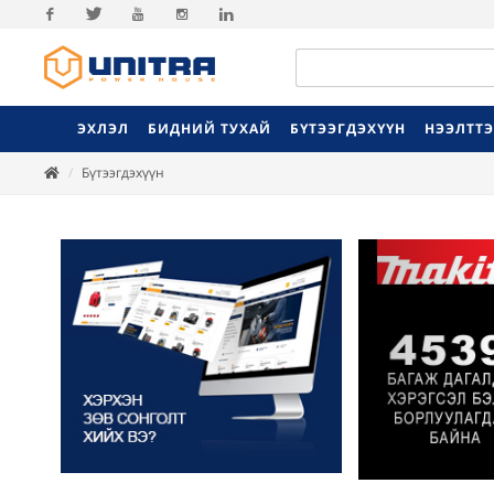
Facebook
Twitter
Youtube
Instagram
Linkedin
ЭХЛЭЛ
БИДНИЙ ТУХАЙ
БҮТЭЭГДЭХҮҮН
НЭЭЛТТ
Бүтээгдэхүүн
Previ