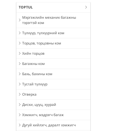
TOPTUL
Мэргэжлийн механик багажны
тэрэгтэй ком
Түлхүүр, түлхүүрний ком
Торцов, торцовны ком
Хийн торцов
Багажны ком
Бахь, бахины ком
Тусгай түлхүүр
Отверка
Диски, цүүц, хуурай
Хэмжигч, мэдрэгч багаж
Дугуй хийлэгч, даралт хэмжигч