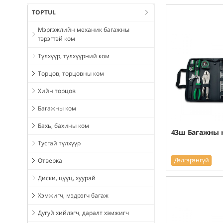
TOPTUL
Мэргэжлийн механик багажны
тэрэгтэй ком
Түлхүүр, түлхүүрний ком
Торцов, торцовны ком
Хийн торцов
Багажны ком
Бахь, бахины ком
43ш Багажны 
Тусгай түлхүүр
Дэлгэрэнгүй
Отверка
Диски, цүүц, хуурай
Хэмжигч, мэдрэгч багаж
Дугуй хийлэгч, даралт хэмжигч