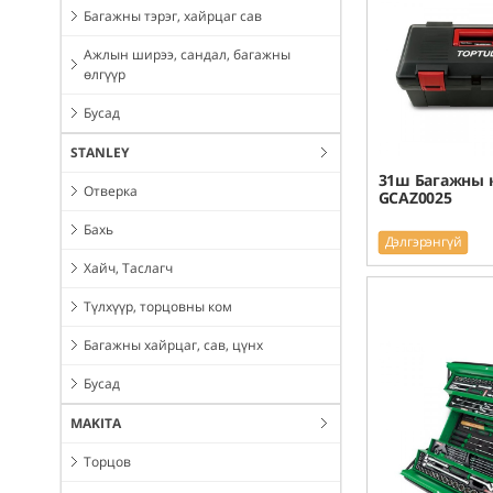
Багажны тэрэг, хайрцаг сав
Ажлын ширээ, сандал, багажны
өлгүүр
Бусад
STANLEY
31ш Багажны 
Отверка
GCAZ0025
Бахь
Дэлгэрэнгүй
Хайч, Таслагч
Түлхүүр, торцовны ком
Багажны хайрцаг, сав, цүнх
Бусад
MAKITA
Торцов