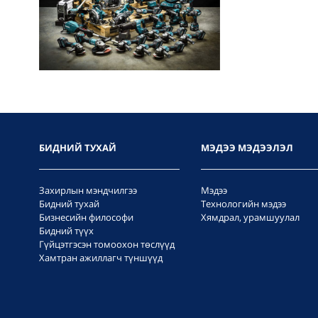
БИДНИЙ ТУХАЙ
МЭДЭЭ МЭДЭЭЛЭЛ
Захирлын мэндчилгээ
Мэдээ
Бидний тухай
Технологийн мэдээ
Бизнесийн философи
Хямдрал, урамшуулал
Бидний түүх
Гүйцэтгэсэн томоохон төслүүд
Хамтран ажиллагч түншүүд