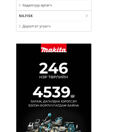
Хөдөлгүүр өргөгч
NILFISK
Даралтат угаагч