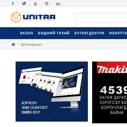
Facebook
Twitter
Youtube
Instagram
Linkedin
ЭХЛЭЛ
БИДНИЙ ТУХАЙ
БҮТЭЭГДЭХҮҮН
НЭЭЛТТ
Бүтээгдэхүүн
Previ