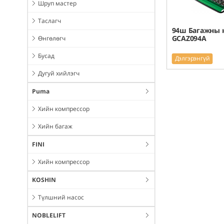
Шруп мастер
Таслагч
94ш Багажны 
GCAZ094A
Өнгөлөгч
Бусад
Дэлгэрэнгүй
Дугуй хийлэгч
Puma
Хийн компрессор
Хийн багаж
FINI
Хийн компрессор
KOSHIN
Түлшний насос
NOBLELIFT