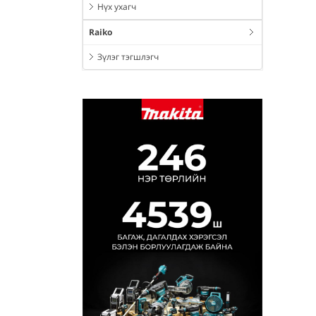
Нүх ухагч
Raiko
Зүлэг тэгшлэгч