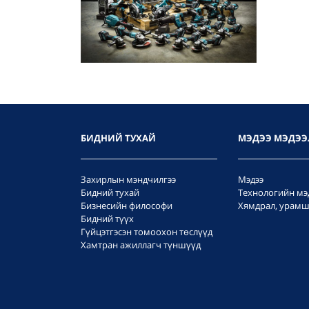
БИДНИЙ ТУХАЙ
МЭДЭЭ МЭДЭЭ
Захирлын мэндчилгээ
Мэдээ
Бидний тухай
Технологийн мэ
Бизнесийн философи
Хямдрал, урамш
Бидний түүх
Гүйцэтгэсэн томоохон төслүүд
Хамтран ажиллагч түншүүд