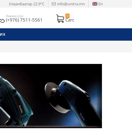
Улаанбаатар
22.9°C
info@unitra.mn
En
Лавлах утас
0
(+976) 7511-5561
Сагс
РИХ
Next