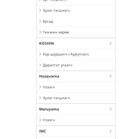
Зүлэг тэгшлэгч
Бусад
Гинжин хөрөө
KOSHIN
Хор шүршигч / Ариутгагч
Даралтат угаагч
Husqvarna
Үлээгч
Зүлэг тэгшлэгч
Maruyama
Үлээгч
IMC