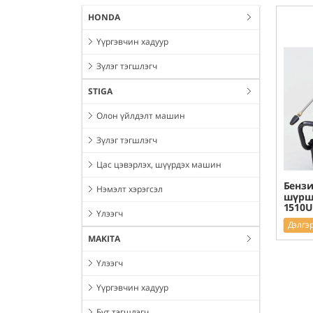
HONDA
Үүргэвчин хадуур
Зүлэг тэгшлэгч
STIGA
Олон үйлдэлт машин
Зүлэг тэгшлэгч
Цас цэвэрлэх, шүүрдэх машин
Бензи
Нэмэлт хэрэгсэл
шүрши
1510U
Үлээгч
Дэлгэ
MAKITA
Үлээгч
Үүргэвчин хадуур
Бут тэгшлэгч