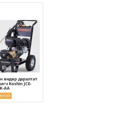
н өндөр даралтат
гч Koshin JCE-
K-AA
рэнгүй