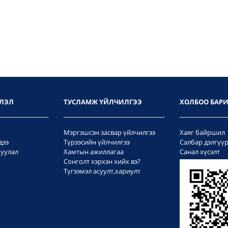
ЛЭЛ
ТУСЛАМЖ ҮЙЛЧИЛГЭЭ
ХОЛБОО БАР
Мэргэшсэн засвар үйлчилгээ
Хаяг байршил
дээ
Түрээсийн үйлчилгээ
Салбар дэлгүү
уулал
Хамтын ажиллагаа
Санал хүсэлт
Сонголт хэрхэн хийх вэ?
Түгээмэл асуулт,хариулт