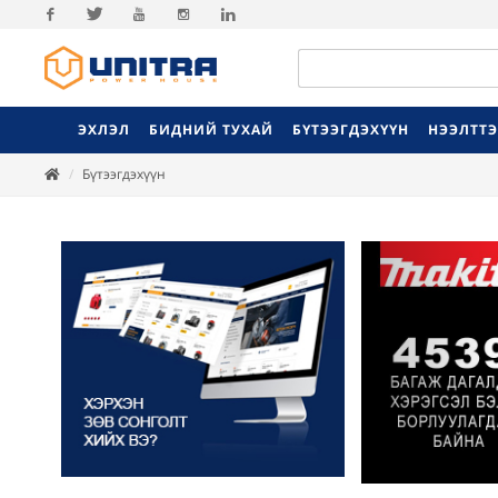
Facebook
Twitter
Youtube
Instagram
Linkedin
ЭХЛЭЛ
БИДНИЙ ТУХАЙ
БҮТЭЭГДЭХҮҮН
НЭЭЛТТ
Бүтээгдэхүүн
Previ