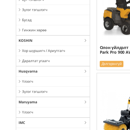
Зүлэг тэгшлэгч
Бусад
Гинжин хөрөө
KOSHIN
Олон үйлдэлт
Хор шүршигч / Ариутгагч
Park Pro 900 
Даралтат угаагч
Дэлгэрэнгүй
Husqvarna
Үлээгч
Зүлэг тэгшлэгч
Maruyama
Үлээгч
IMC