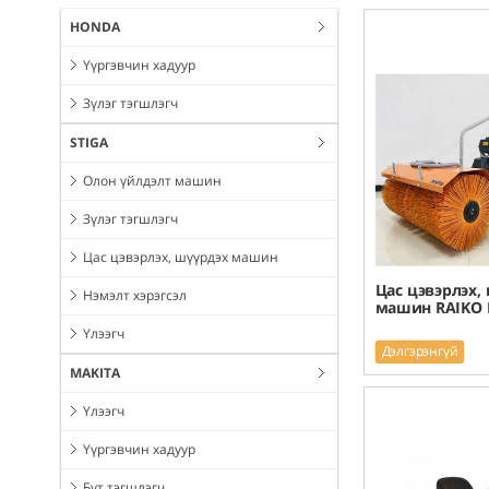
HONDA
Үүргэвчин хадуур
Зүлэг тэгшлэгч
STIGA
Олон үйлдэлт машин
Зүлэг тэгшлэгч
Цас цэвэрлэх, шүүрдэх машин
Цас цэвэрлэх,
Нэмэлт хэрэгсэл
машин RAIKO 
Үлээгч
Дэлгэрэнгүй
MAKITA
Үлээгч
Үүргэвчин хадуур
Бут тэгшлэгч