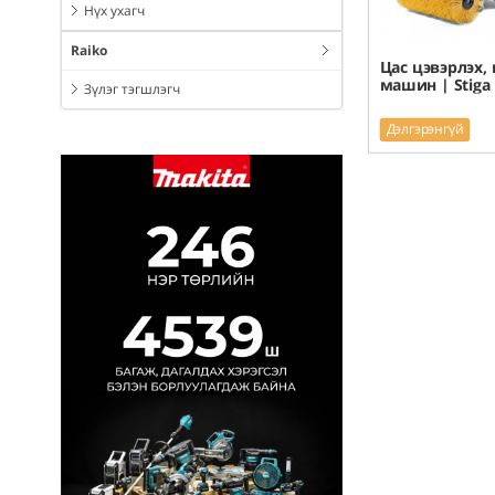
Нүх ухагч
Raiko
Цас цэвэрлэх,
машин | Stiga
Зүлэг тэгшлэгч
Дэлгэрэнгүй