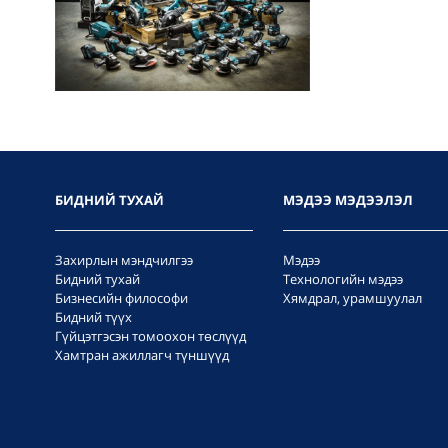
БИДНИЙ ТУХАЙ
МЭДЭЭ МЭДЭЭЛЭЛ
Захирлын мэндчилгээ
Мэдээ
Бидний тухай
Технологийн мэдээ
Бизнесийн философи
Хямдрал, урамшуулал
Бидний түүх
Гүйцэтгэсэн томоохон төслүүд
Хамтран ажиллагч түншүүд