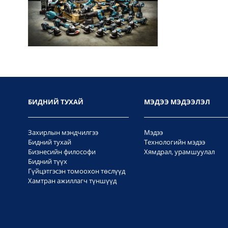
БИДНИЙ ТУХАЙ
МЭДЭЭ МЭДЭЭЛЭЛ
Захирлын мэндчилгээ
Мэдээ
Бидний тухай
Технологийн мэдээ
Бизнесийн философи
Хямдрал, урамшуулал
Бидний түүх
Гүйцэтгэсэн томоохон төслүүд
Хамтран ажиллагч түншүүд