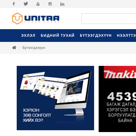
Facebook
Twitter
Youtube
Instagram
Linkedin
ЭХЛЭЛ
БИДНИЙ ТУХАЙ
БҮТЭЭГДЭХҮҮН
НЭЭЛТТ
Бүтээгдэхүүн
Previ