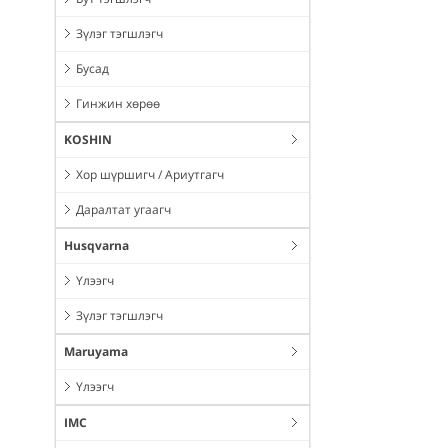
Зүлэг тэгшлэгч
Бусад
Гинжин хөрөө
KOSHIN
Хор шүршигч / Ариутгагч
Даралтат угаагч
Husqvarna
Үлээгч
Зүлэг тэгшлэгч
Maruyama
Үлээгч
IMC