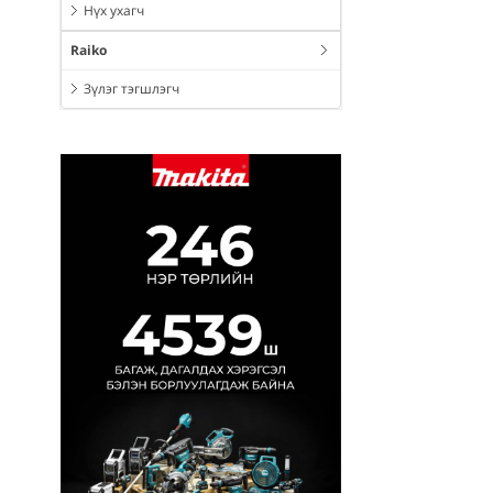
Нүх ухагч
Raiko
Зүлэг тэгшлэгч