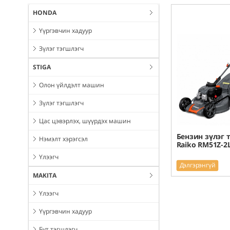
HONDA
Үүргэвчин хадуур
Зүлэг тэгшлэгч
STIGA
Олон үйлдэлт машин
Зүлэг тэгшлэгч
Цас цэвэрлэх, шүүрдэх машин
Бензин зүлэг 
Нэмэлт хэрэгсэл
Raiko RM51Z-2
Үлээгч
Дэлгэрэнгүй
MAKITA
Үлээгч
Үүргэвчин хадуур
Бут тэгшлэгч