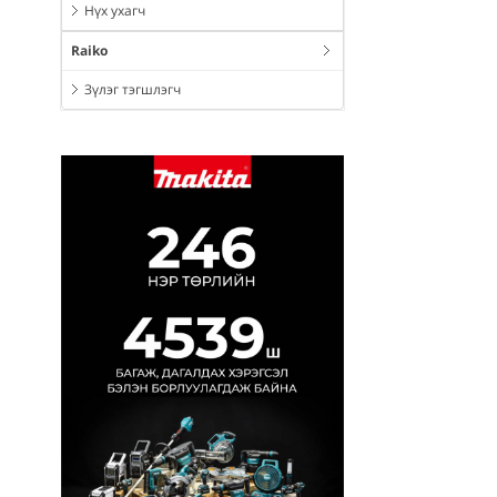
Нүх ухагч
Raiko
Зүлэг тэгшлэгч