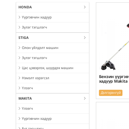
HONDA
Үүргэвчин хадуур
Зүлэг тэгшлэгч
STIGA
Олон үйлдэлт машин
Зүлэг тэгшлэгч
Цас цэвэрлэх, шүүрдэх машин
Бензин үүргэ
Нэмэлт хэрэгсэл
хадуур Makita
Үлээгч
Дэлгэрэнгүй
MAKITA
Үлээгч
Үүргэвчин хадуур
Бут тэгшлэгч