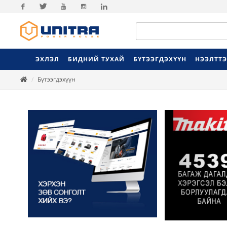
Facebook
Twitter
Youtube
Instagram
Linkedin
ЭХЛЭЛ
БИДНИЙ ТУХАЙ
БҮТЭЭГДЭХҮҮН
НЭЭЛТТ
Бүтээгдэхүүн
Previ