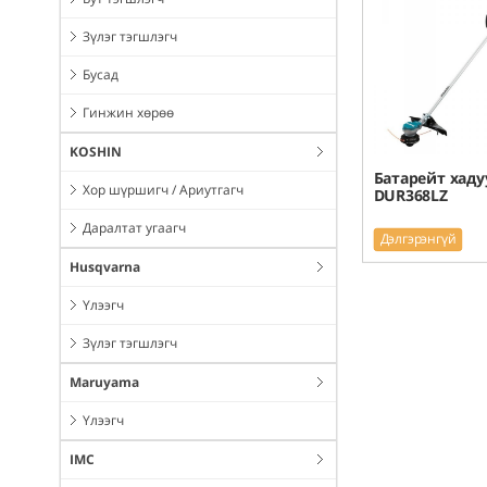
Зүлэг тэгшлэгч
Бусад
Гинжин хөрөө
KOSHIN
Батарейт хаду
Хор шүршигч / Ариутгагч
DUR368LZ
Даралтат угаагч
Дэлгэрэнгүй
Husqvarna
Үлээгч
Зүлэг тэгшлэгч
Maruyama
Үлээгч
IMC