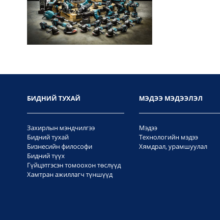
БИДНИЙ ТУХАЙ
МЭДЭЭ МЭДЭЭЛЭЛ
Захирлын мэндчилгээ
Мэдээ
Бидний тухай
Технологийн мэдээ
Бизнесийн философи
Хямдрал, урамшуулал
Бидний түүх
Гүйцэтгэсэн томоохон төслүүд
Хамтран ажиллагч түншүүд