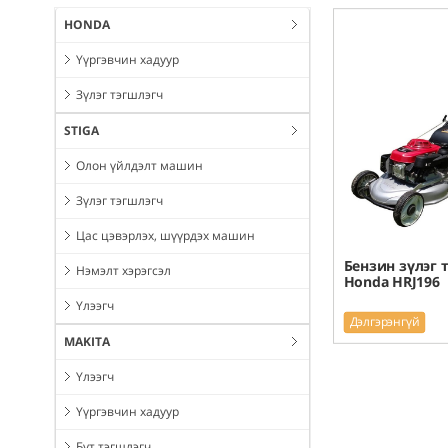
HONDA
Үүргэвчин хадуур
Зүлэг тэгшлэгч
STIGA
Олон үйлдэлт машин
Зүлэг тэгшлэгч
Цас цэвэрлэх, шүүрдэх машин
Бензин зүлэг 
Нэмэлт хэрэгсэл
Honda HRJ196
Үлээгч
Дэлгэрэнгүй
MAKITA
Үлээгч
Үүргэвчин хадуур
Бут тэгшлэгч