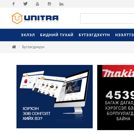
Facebook
Twitter
Youtube
Instagram
Linkedin
ЭХЛЭЛ
БИДНИЙ ТУХАЙ
БҮТЭЭГДЭХҮҮН
НЭЭЛТТ
Бүтээгдэхүүн
Previ