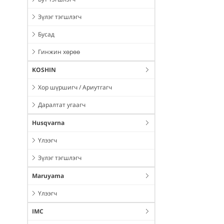
Зүлэг тэгшлэгч
Бусад
Гинжин хөрөө
KOSHIN
Хор шүршигч / Ариутгагч
Даралтат угаагч
Husqvarna
Үлээгч
Зүлэг тэгшлэгч
Maruyama
Үлээгч
IMC