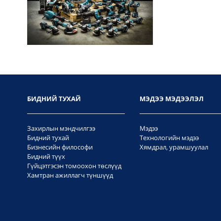
БИДНИЙ ТУХАЙ
МЭДЭЭ МЭДЭЭЛЭЛ
Захирлын мэндчилгээ
Мэдээ
Бидний тухай
Технологийн мэдээ
Бизнесийн философи
Хямдрал, урамшуулал
Бидний түүх
Гүйцэтгэсэн томоохон төслүүд
Хамтран ажиллагч түншүүд