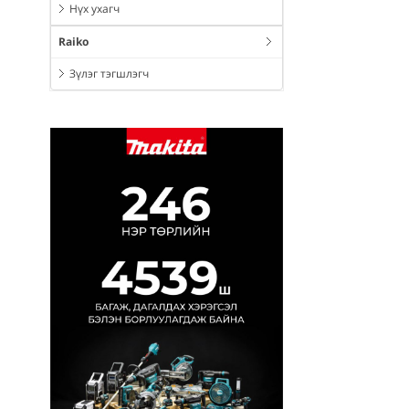
Нүх ухагч
Raiko
Зүлэг тэгшлэгч