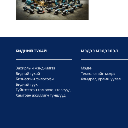
БИДНИЙ ТУХАЙ
МЭДЭЭ МЭДЭЭЛЭЛ
Захирлын мэндчилгээ
Мэдээ
Бидний тухай
Технологийн мэдээ
Бизнесийн философи
Хямдрал, урамшуулал
Бидний түүх
Гүйцэтгэсэн томоохон төслүүд
Хамтран ажиллагч түншүүд