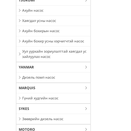
TSURUMI
Ахуйн насос
Хаягдал усны насос
Ахуйн бохирын насос
Ахуйн бохир усны хэрчигчтэй насос
Уул уурхайн зориулалттай хаягдал ус
зайлуулах насос
YANMAR
Дизель помп насос
MARQUIS
Гүний худгийн насос
SYKES
Зөөврийн дизель насос
MOTORO