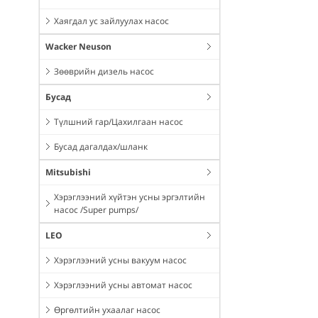
Хаягдал ус зайлуулах насос
Wacker Neuson
Зөөврийн дизель насос
Бусад
Түлшний гар/Цахилгаан насос
Бусад дагалдах/шланк
Mitsubishi
Хэрэглээний хүйтэн усны эргэлтийн
насос /Super pumps/
LEO
Хэрэглээний усны вакуум насос
Хэрэглээний усны автомат насос
Өргөлтийн ухаалаг насос