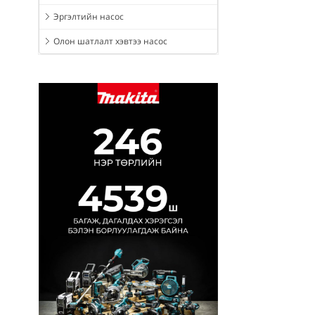
Эргэлтийн насос
Олон шатлалт хэвтээ насос