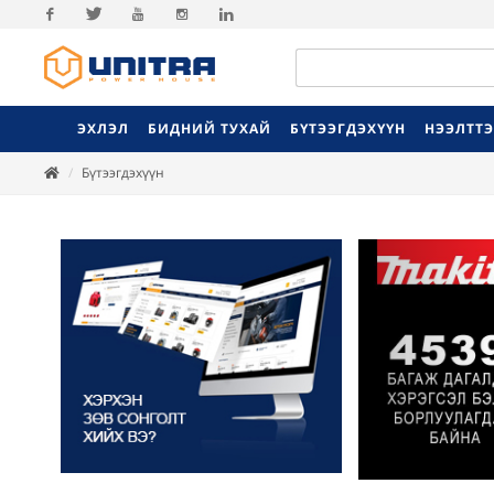
Facebook
Twitter
Youtube
Instagram
Linkedin
ЭХЛЭЛ
БИДНИЙ ТУХАЙ
БҮТЭЭГДЭХҮҮН
НЭЭЛТТ
Бүтээгдэхүүн
Previ