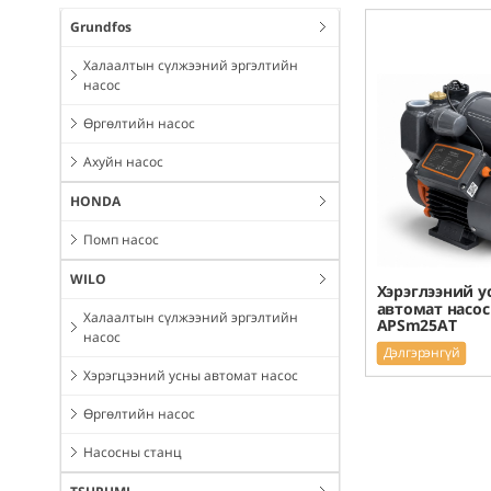
Grundfos
Халаалтын сүлжээний эргэлтийн
насос
Өргөлтийн насос
Ахуйн насос
HONDA
Помп насос
WILO
Хэрэглээний у
автомат насос
Халаалтын сүлжээний эргэлтийн
APSm25AT
насос
Дэлгэрэнгүй
Хэрэгцээний усны автомат насос
Өргөлтийн насос
Насосны станц