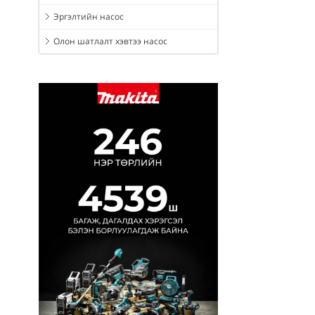
Эргэлтийн насос
Олон шатлалт хэвтээ насос