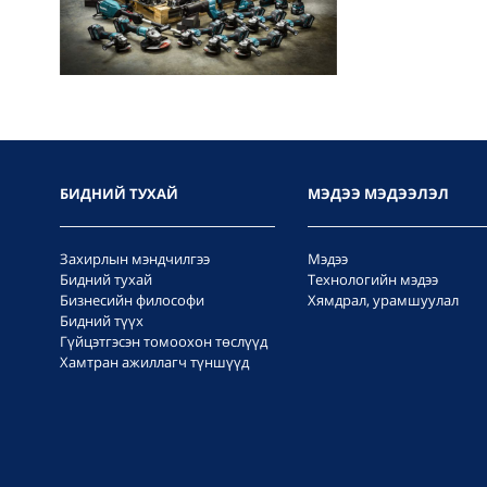
БИДНИЙ ТУХАЙ
МЭДЭЭ МЭДЭЭЛЭЛ
Захирлын мэндчилгээ
Мэдээ
Бидний тухай
Технологийн мэдээ
Бизнесийн философи
Хямдрал, урамшуулал
Бидний түүх
Гүйцэтгэсэн томоохон төслүүд
Хамтран ажиллагч түншүүд