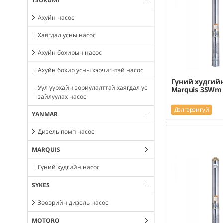
TSURUMI
Ахуйн насос
Хаягдал усны насос
Ахуйн бохирын насос
Ахуйн бохир усны хэрчигчтэй насос
Гүний худгийн
Уул уурхайн зориулалттай хаягдал ус
Marquis 3SWm 
зайлуулах насос
Дэлгэрэнгүй
YANMAR
Дизель помп насос
MARQUIS
Гүний худгийн насос
SYKES
Зөөврийн дизель насос
MOTORO