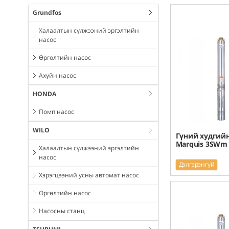
Grundfos
Халаалтын сүлжээний эргэлтийн
насос
Өргөлтийн насос
Ахуйн насос
HONDA
Помп насос
WILO
Гүний худгийн
Marquis 3SWm 
Халаалтын сүлжээний эргэлтийн
насос
Дэлгэрэнгүй
Хэрэгцээний усны автомат насос
Өргөлтийн насос
Насосны станц