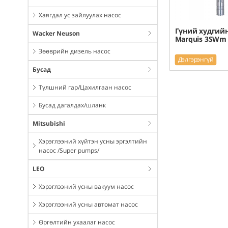
Хаягдал ус зайлуулах насос
Гүний худгийн
Wacker Neuson
Marquis 3SWm 
Зөөврийн дизель насос
Дэлгэрэнгүй
Бусад
Түлшний гар/Цахилгаан насос
Бусад дагалдах/шланк
Mitsubishi
Хэрэглээний хүйтэн усны эргэлтийн
насос /Super pumps/
LEO
Хэрэглээний усны вакуум насос
Хэрэглээний усны автомат насос
Өргөлтийн ухаалаг насос