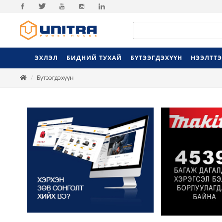
Facebook
Twitter
Youtube
Instagram
Linkedin
ЭХЛЭЛ
БИДНИЙ ТУХАЙ
БҮТЭЭГДЭХҮҮН
НЭЭЛТТ
Бүтээгдэхүүн
Previ