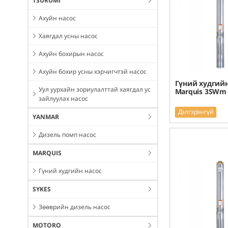
TSURUMI
Ахуйн насос
Хаягдал усны насос
Ахуйн бохирын насос
Ахуйн бохир усны хэрчигчтэй насос
Гүний худгийн
Уул уурхайн зориулалттай хаягдал ус
Marquis 3SWm 
зайлуулах насос
Дэлгэрэнгүй
YANMAR
Дизель помп насос
MARQUIS
Гүний худгийн насос
SYKES
Зөөврийн дизель насос
MOTORO