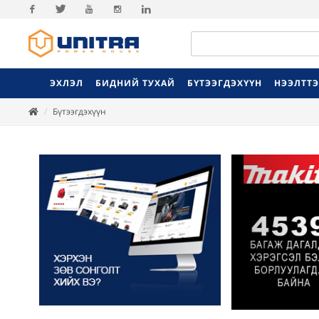
Facebook
Twitter
Youtube
Instagram
Linkedin
ЭХЛЭЛ
БИДНИЙ ТУХАЙ
БҮТЭЭГДЭХҮҮН
НЭЭЛТТ
Бүтээгдэхүүн
Previ