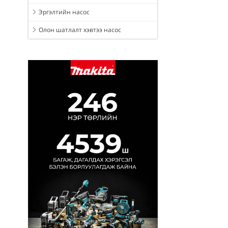
Эргэлтийн насос
Олон шатлалт хэвтээ насос