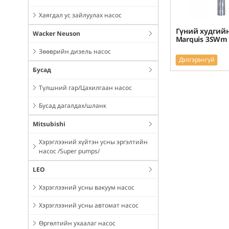
Хаягдал ус зайлуулах насос
Гүний худгийн
Wacker Neuson
Marquis 3SWm 
Зөөврийн дизель насос
Дэлгэрэнгүй
Бусад
Түлшний гар/Цахилгаан насос
Бусад дагалдах/шланк
Mitsubishi
Хэрэглээний хүйтэн усны эргэлтийн
насос /Super pumps/
LEO
Хэрэглээний усны вакуум насос
Хэрэглээний усны автомат насос
Өргөлтийн ухаалаг насос