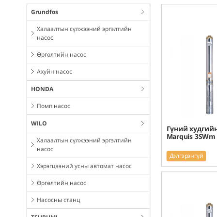
Grundfos
Халаалтын сүлжээний эргэлтийн
насос
Өргөлтийн насос
Ахуйн насос
HONDA
Помп насос
WILO
Гүний худгийн
Marquis 3SWm 
Халаалтын сүлжээний эргэлтийн
насос
Дэлгэрэнгүй
Хэрэгцээний усны автомат насос
Өргөлтийн насос
Насосны станц