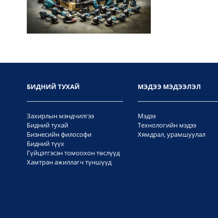
БИДНИЙ ТУХАЙ
МЭДЭЭ МЭДЭЭЛЭЛ
Захирлын мэндчилгээ
Мэдээ
Бидний тухай
Технологийн мэдээ
Бизнесийн философи
Хямдрал, урамшуулал
Бидний түүх
Гүйцэтгэсэн томоохон төслүүд
Хамтран ажиллагч түншүүд