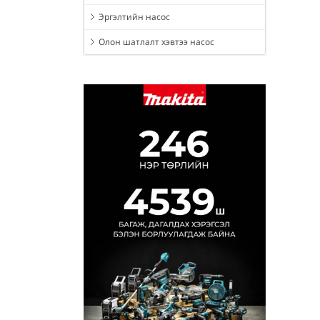
Эргэлтийн насос
Олон шатлалт хэвтээ насос