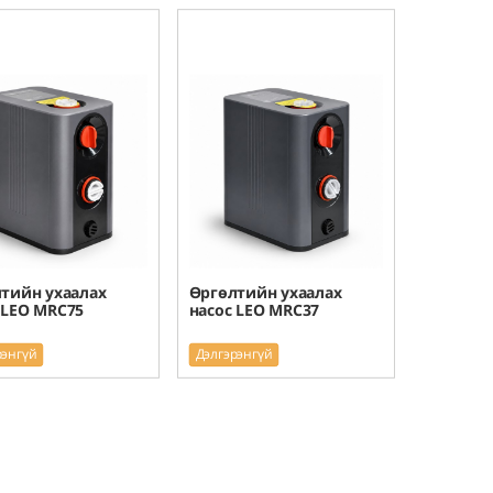
тийн ухаалах
Өргөлтийн ухаалах
 LEO MRC75
насос LEO MRC37
рэнгүй
Дэлгэрэнгүй