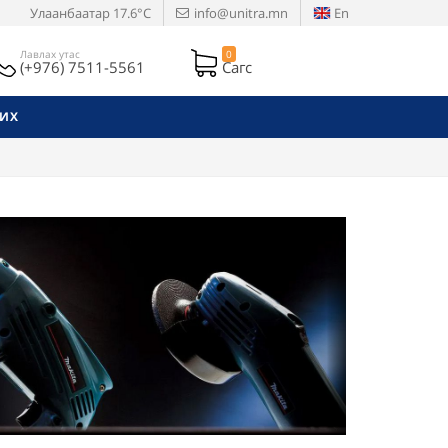
Улаанбаатар
17.6°C
info@unitra.mn
En
Лавлах утас
0
(+976) 7511-5561
Сагс
РИХ
Next