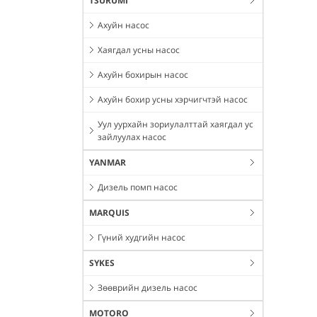
TSURUMI
Ахуйн насос
Хаягдал усны насос
Ахуйн бохирын насос
Ахуйн бохир усны хэрчигчтэй насос
Уул уурхайн зориулалттай хаягдал ус
зайлуулах насос
YANMAR
Дизель помп насос
MARQUIS
Гүний худгийн насос
SYKES
Зөөврийн дизель насос
MOTORO