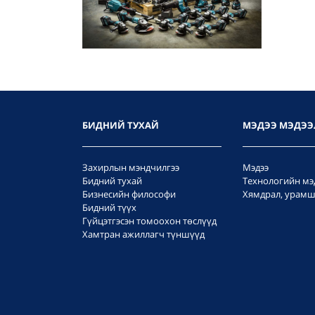
БИДНИЙ ТУХАЙ
МЭДЭЭ МЭДЭЭ
Захирлын мэндчилгээ
Мэдээ
Бидний тухай
Технологийн мэ
Бизнесийн философи
Хямдрал, урамш
Бидний түүх
Гүйцэтгэсэн томоохон төслүүд
Хамтран ажиллагч түншүүд