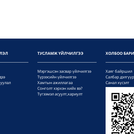
ЛЭЛ
ТУСЛАМЖ ҮЙЛЧИЛГЭЭ
ХОЛБОО БАР
Мэргэшсэн засвар үйлчилгээ
Хаяг байршил
дээ
Түрээсийн үйлчилгээ
Салбар дэлгүү
уулал
Хамтын ажиллагаа
Санал хүсэлт
Сонголт хэрхэн хийх вэ?
Түгээмэл асуулт,хариулт