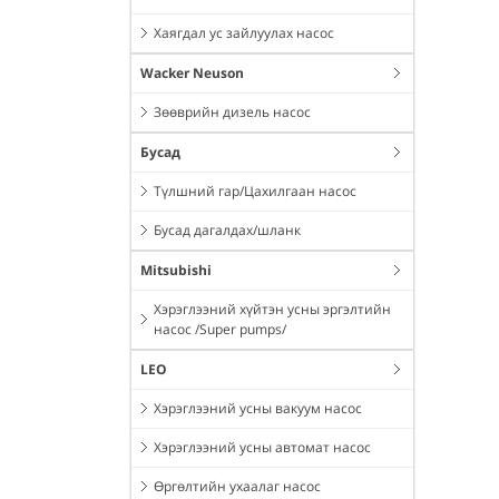
Хаягдал ус зайлуулах насос
Wacker Neuson
Зөөврийн дизель насос
Бусад
Түлшний гар/Цахилгаан насос
Бусад дагалдах/шланк
Mitsubishi
Хэрэглээний хүйтэн усны эргэлтийн
насос /Super pumps/
LEO
Хэрэглээний усны вакуум насос
Хэрэглээний усны автомат насос
Өргөлтийн ухаалаг насос