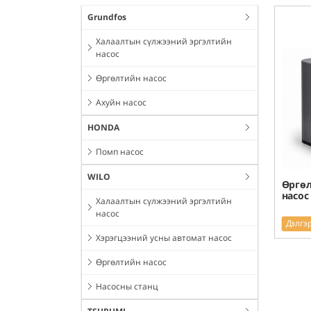
Grundfos
Халаалтын сүлжээний эргэлтийн
насос
Өргөлтийн насос
Ахуйн насос
HONDA
Помп насос
WILO
Өргөл
насос
Халаалтын сүлжээний эргэлтийн
насос
Дэлгэ
Хэрэгцээний усны автомат насос
Өргөлтийн насос
Насосны станц