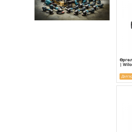
Өргөл
| Wilo
Дэлгэ