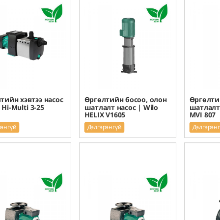
тийн хэвтээ насос
Өргөлтийн босоо, олон
Өргөлти
 Hi-Multi 3-25
шатлалт насос | Wilo
шатлалт 
HELIX V1605
MVI 807
рэнгүй
Дэлгэрэнгүй
Дэлгэрэн