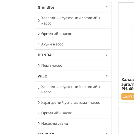
Grundfos
Халаалтын сүлжээний эргэлтийн
насос
Өргөлтийн насос
Ахуйн насос
HONDA
Помп насос
WILO
Халаа
эргэл
Халаалтын сүлжээний эргэлтийн
PH-40
насос
Дэлгэ
Хэрэгцээний усны автомат насос
Өргөлтийн насос
Насосны станц