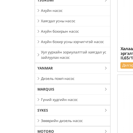
TSURUMI
Ахуйн насос
Хаягдал усны насос
Ахуйн бохирын насос
Ахуйн бохир усны хэрчигчтэй насос
Халаа
Уул уурхайн зориулалттай хаягдал ус
эргэл
IL65/1
зайлуулах насос
Дэлгэ
YANMAR
Дизель помп насос
MARQUIS
Гүний худгийн насос
SYKES
Зөөврийн дизель насос
MOTORO