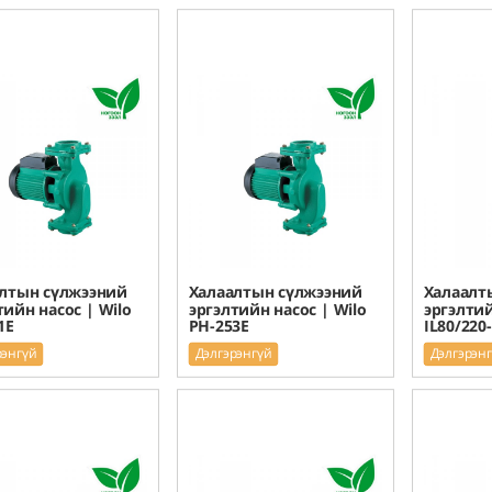
лтын сүлжээний
Халаалтын сүлжээний
Халаалт
тийн насос | Wilo
эргэлтийн насос | Wilo
эргэлтий
1E
PH-253E
IL80/220
рэнгүй
Дэлгэрэнгүй
Дэлгэрэн