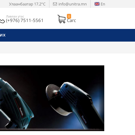
Улаанбаатар
17.2°C
info@unitra.mn
En
Лавлах утас
0
(+976) 7511-5561
Сагс
РИХ
Next