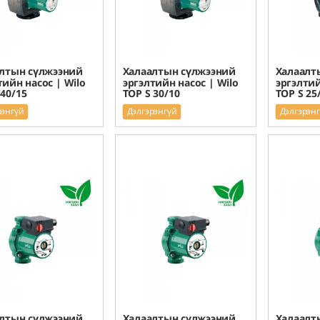
лтын сүлжээний
Халаалтын сүлжээний
Халаалт
тийн насос | Wilo
эргэлтийн насос | Wilo
эргэлтий
 40/15
TOP S 30/10
TOP S 25
рэнгүй
Дэлгэрэнгүй
Дэлгэрэн
лтын сүлжээний
Халаалтын сүлжээний
Халаалт