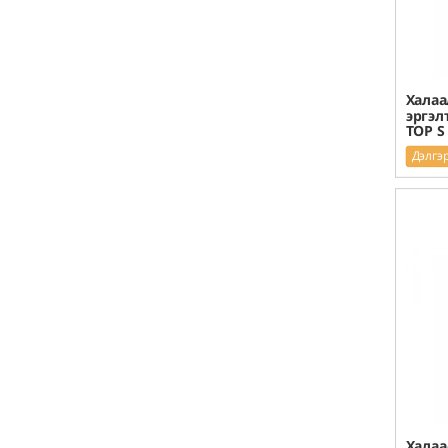
Халаа
эргэл
TOP S
Дэлгэ
Халаа