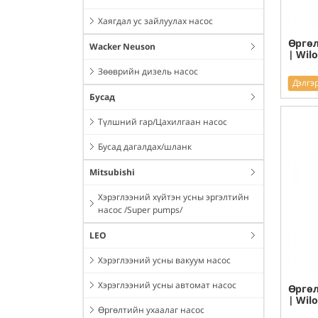
Хаягдал ус зайлуулах насос
Өргөл
Wacker Neuson
| Wil
Зөөврийн дизель насос
Дэлгэ
Бусад
Түлшний гар/Цахилгаан насос
Бусад дагалдах/шланк
Mitsubishi
Хэрэглээний хүйтэн усны эргэлтийн
насос /Super pumps/
LEO
Хэрэглээний усны вакуум насос
Хэрэглээний усны автомат насос
Өргөл
| Wil
Өргөлтийн ухаалаг насос