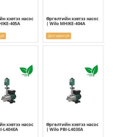
н хэвтээ насос
Өргөлтийн хэвтээ насос
HIKE-405A
| Wilo MHIKE-404A
гүй
Дэлгэрэнгүй
н хэвтээ насос
Өргөлтийн хэвтээ насос
BI-L404EA
| Wilo PBI-L403EA