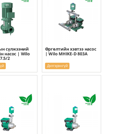
ын сүлжээний
Өргөлтийн хэвтээ насос
н насос | Wilo
| Wilo MHIKE-D 803A
7.5/2
гүй
Дэлгэрэнгүй