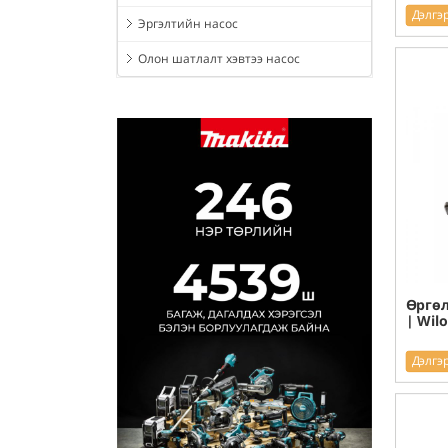
Дэлгэ
Эргэлтийн насос
Олон шатлалт хэвтээ насос
Өргөл
| Wil
Дэлгэ