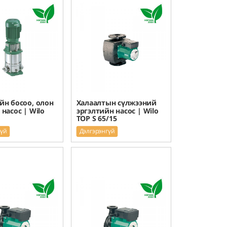
йн босоо, олон
Халаалтын сүлжээний
насос | Wilo
эргэлтийн насос | Wilo
TOP S 65/15
гүй
Дэлгэрэнгүй