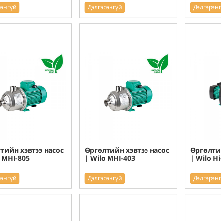
рэнгүй
Дэлгэрэнгүй
Дэлгэрэн
тийн хэвтээ насос
Өргөлтийн хэвтээ насос
Өргөлтий
o MHI-805
| Wilo MHI-403
| Wilo Hi
рэнгүй
Дэлгэрэнгүй
Дэлгэрэн