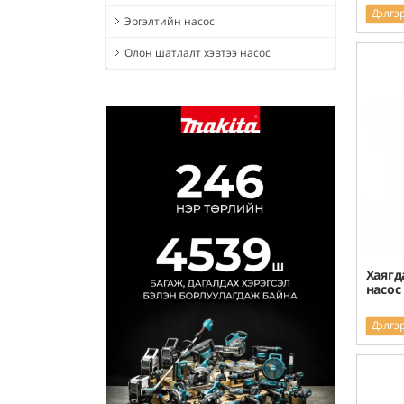
Дэлгэ
Эргэлтийн насос
Олон шатлалт хэвтээ насос
Хаягд
насос
Дэлгэ