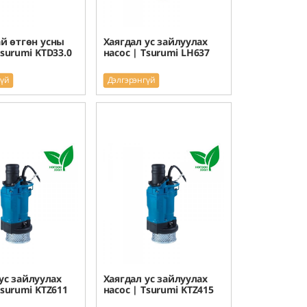
й өтгөн усны
Хаягдал ус зайлуулах
Tsurumi KTD33.0
насос | Tsurumi LH637
гүй
Дэлгэрэнгүй
ус зайлуулах
Хаягдал ус зайлуулах
Tsurumi KTZ611
насос | Tsurumi KTZ415