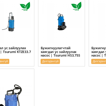
ал ус зайлуулах
Бужигнуулагчтай
Бужигну
 | Tsurumi KTZE33.7
хаягдал ус зайлуулах
хаягдал 
насос | Tsurumi HS3.75S
насос | 
рэнгүй
Дэлгэрэнгүй
Дэлгэрэн