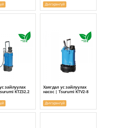
гүй
Дэлгэрэнгүй
ус зайлуулах
Хаягдал ус зайлуулах
Tsurumi KTZ32.2
насос | Tsurumi KTV2-8
гүй
Дэлгэрэнгүй