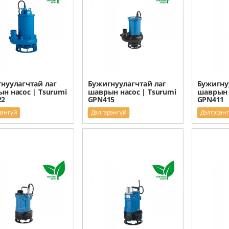
нуулагчтай лаг
Бужигнуулагчтай лаг
Бужигну
н насос | Tsurumi
шаврын насос | Tsurumi
шаврын 
22
GPN415
GPN411
рэнгүй
Дэлгэрэнгүй
Дэлгэрэн