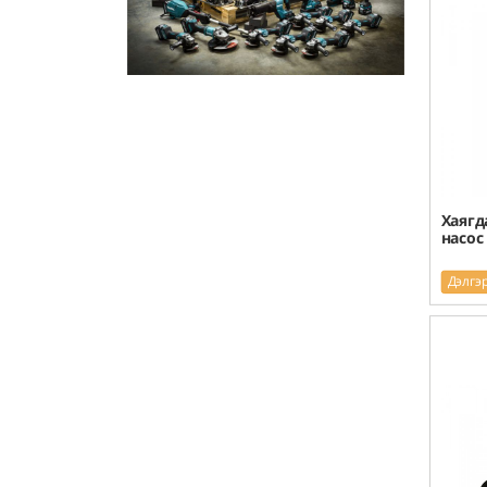
Хаягд
насос
Дэлгэ