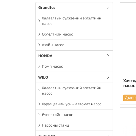
Grundfos
Халаалтын сүлжээний эргэлтийн
насос
Өргөлтийн насос
Ахуйн насос
HONDA
Помп насос
WILO
Хаягд
насос
Халаалтын сүлжээний эргэлтийн
насос
Дэлгэ
Хэрэгцээний усны автомат насос
Өргөлтийн насос
Насосны станц