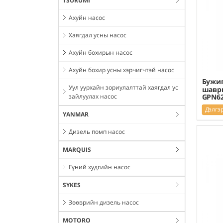
TSURUMI
Ахуйн насос
Хаягдал усны насос
Ахуйн бохирын насос
Ахуйн бохир усны хэрчигчтэй насос
Бужиг
Уул уурхайн зориулалттай хаягдал ус
шавры
GPN6
зайлуулах насос
Дэлгэ
YANMAR
Дизель помп насос
MARQUIS
Гүний худгийн насос
SYKES
Зөөврийн дизель насос
MOTORO