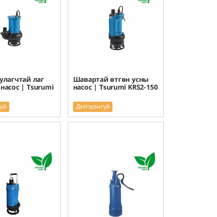
улагчтай лаг
Шавартай өтгөн усны
насос | Tsurumi
насос | Tsurumi KRS2-150
гүй
Дэлгэрэнгүй