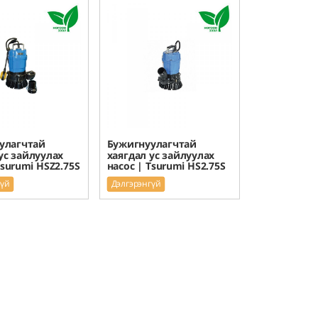
улагчтай
Бужигнуулагчтай
ус зайлуулах
хаягдал ус зайлуулах
Tsurumi HSZ2.75S
насос | Tsurumi HS2.75S
гүй
Дэлгэрэнгүй