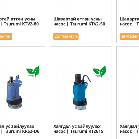
тай өтгөн усны
Шавартай өтгөн усны
Шаварта
 | Tsurumi KTV2-80
насос | Tsurumi KTV2-50
насос | 
рэнгүй
Дэлгэрэнгүй
Дэлгэрэн
ал ус зайлуулах
Хаягдал ус зайлуулах
Хаягдал 
 | Tsurumi KRS2-D6
насос | Tsurumi KTZ615
насос | 