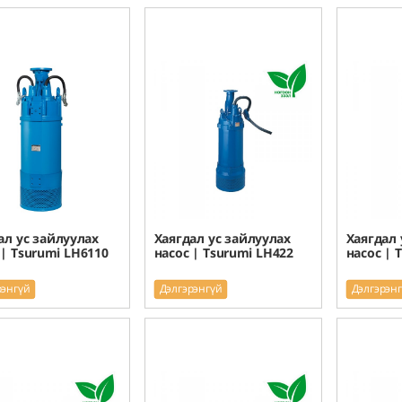
ал ус зайлуулах
Хаягдал ус зайлуулах
Хаягдал 
 | Tsurumi LH6110
насос | Tsurumi LH422
насос | 
рэнгүй
Дэлгэрэнгүй
Дэлгэрэн