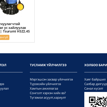
нуулагчтай
ал ус зайлуулах
 | Tsurumi HSZ2.4S
рэнгүй
ЛЭЛ
ТУСЛАМЖ ҮЙЛЧИЛГЭЭ
ХОЛБОО БАР
Мэргэшсэн засвар үйлчилгээ
Хаяг байршил
дээ
Түрээсийн үйлчилгээ
Салбар дэлгүү
уулал
Хамтын ажиллагаа
Санал хүсэлт
Сонголт хэрхэн хийх вэ?
Түгээмэл асуулт,хариулт