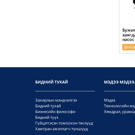
Бужиг
хаягд
насос
Дэлгэ
БИДНИЙ ТУХАЙ
МЭДЭЭ МЭДЭЭ
Захирлын мэндчилгээ
Мэдээ
Бидний тухай
Технологийн мэ
Бизнесийн философи
Хямдрал, урамш
Бидний түүх
Гүйцэтгэсэн томоохон төслүүд
Хамтран ажиллагч түншүүд