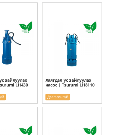
ус зайлуулах
Хаягдал ус зайлуулах
Tsurumi LH430
насос | Tsurumi LH8110
гүй
Дэлгэрэнгүй