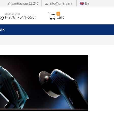
Улаанбаатар
22.2°C
info@unitra.mn
En
Лавлах утас
0
(+976) 7511-5561
Сагс
РИХ
Next