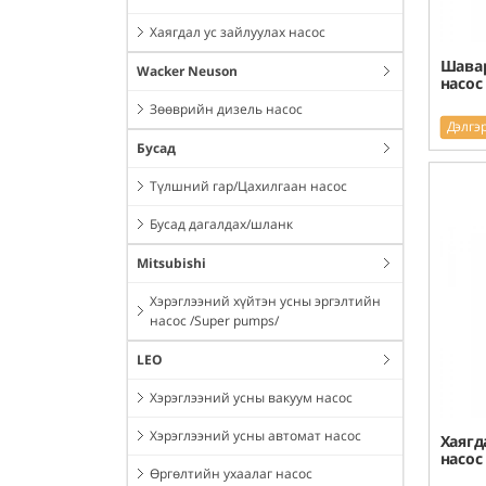
Хаягдал ус зайлуулах насос
Шавар
Wacker Neuson
насос
Зөөврийн дизель насос
Дэлгэ
Бусад
Түлшний гар/Цахилгаан насос
Бусад дагалдах/шланк
Mitsubishi
Хэрэглээний хүйтэн усны эргэлтийн
насос /Super pumps/
LEO
Хэрэглээний усны вакуум насос
Хэрэглээний усны автомат насос
Хаягд
насос
Өргөлтийн ухаалаг насос