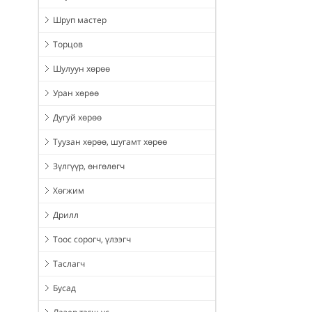
Шруп мастер
Торцов
Шулуун хөрөө
Уран хөрөө
Дугуй хөрөө
Туузан хөрөө, шугамт хөрөө
Зүлгүүр, өнгөлөгч
Хөгжим
Дрилл
Тоос сорогч, үлээгч
Таслагч
Бусад