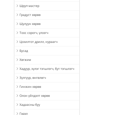
Шруп мастер
Градуст хөрөө
Шулуун хөрөө
Тоос сорогч, үлээгч
Цохилтот дрилл, нураагч
Бусад
Хөгжим
Хадуур, зүлэг тэгшлэгч, бут тэгшлэгч
Зүлгүүр, өнгөлөгч
Гинжин хөрөө
Олон үйлдэлт хөрөө
Хадаасны буу
Гэрэл