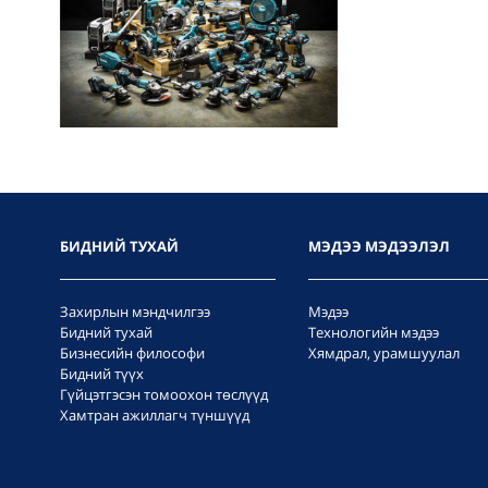
БИДНИЙ ТУХАЙ
МЭДЭЭ МЭДЭЭЛЭЛ
Захирлын мэндчилгээ
Мэдээ
Бидний тухай
Технологийн мэдээ
Бизнесийн философи
Хямдрал, урамшуулал
Бидний түүх
Гүйцэтгэсэн томоохон төслүүд
Хамтран ажиллагч түншүүд