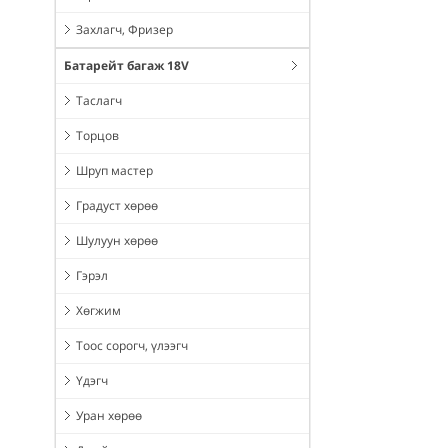
Захлагч, Фризер
Батарейт багаж 18V
Таслагч
Торцов
Шруп мастер
Градуст хөрөө
Шулуун хөрөө
Гэрэл
Хөгжим
Тоос сорогч, үлээгч
Үдэгч
Уран хөрөө