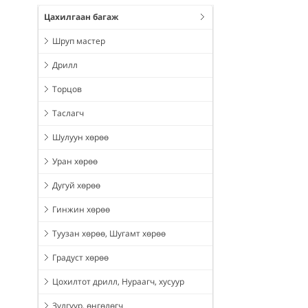
Цахилгаан багаж
Шруп мастер
Дрилл
Торцов
Таслагч
Шулуун хөрөө
Уран хөрөө
Дугуй хөрөө
Гинжин хөрөө
Туузан хөрөө, Шугамт хөрөө
Градуст хөрөө
Цохилтот дрилл, Нураагч, хусуур
Зүлгүүр, өнгөлөгч