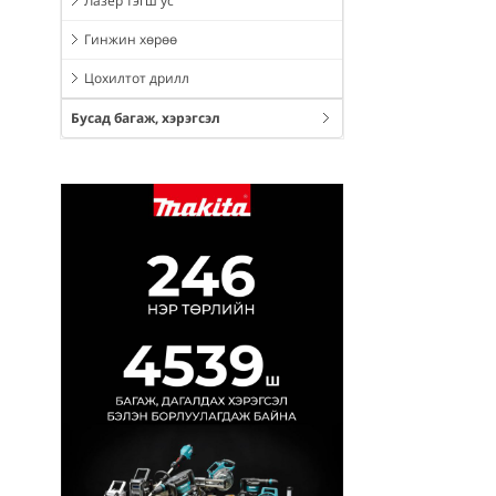
Лазер тэгш ус
Гинжин хөрөө
Цохилтот дрилл
Бусад багаж, хэрэгсэл