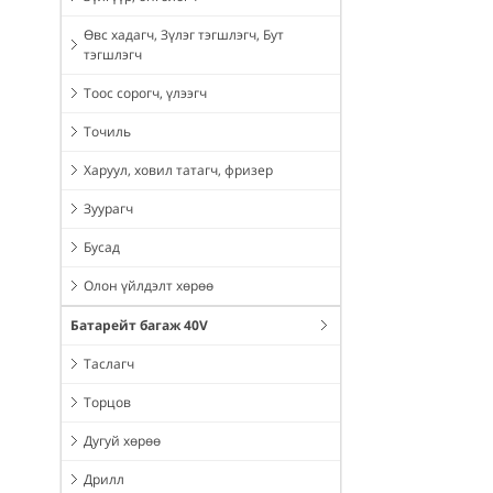
Өвс хадагч, Зүлэг тэгшлэгч, Бут
тэгшлэгч
Тоос сорогч, үлээгч
Точиль
Харуул, ховил татагч, фризер
Зуурагч
Бусад
Олон үйлдэлт хөрөө
Батарейт багаж 40V
Таслагч
Торцов
Дугуй хөрөө
Дрилл