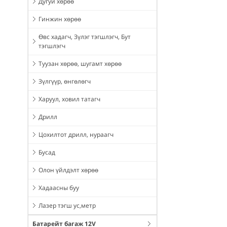
Дугуй хөрөө
Гинжин хөрөө
Өвс хадагч, Зүлэг тэгшлэгч, Бут
тэгшлэгч
Туузан хөрөө, шугамт хөрөө
Зүлгүүр, өнгөлөгч
Харуул, ховил татагч
Дрилл
Цохилтот дрилл, нураагч
Бусад
Олон үйлдэлт хөрөө
Хадаасны буу
Лазер тэгш ус,метр
Батарейт багаж 12V