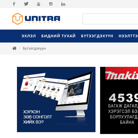
Facebook
Twitter
Youtube
Instagram
Linkedin
ЭХЛЭЛ
БИДНИЙ ТУХАЙ
БҮТЭЭГДЭХҮҮН
НЭЭЛТТ
Бүтээгдэхүүн
Previ