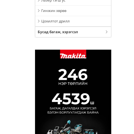
Лазер тэгш ус
Гинжин хөрөө
Цохилтот дрилл
Бусад багаж, хэрэгсэл