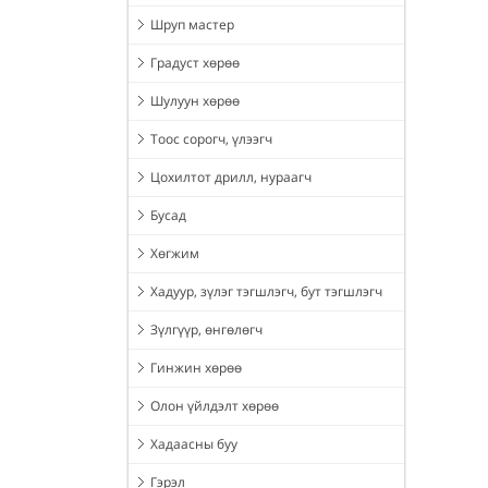
Шруп мастер
Градуст хөрөө
Шулуун хөрөө
Тоос сорогч, үлээгч
Цохилтот дрилл, нураагч
Бусад
Хөгжим
Хадуур, зүлэг тэгшлэгч, бут тэгшлэгч
Зүлгүүр, өнгөлөгч
Гинжин хөрөө
Олон үйлдэлт хөрөө
Хадаасны буу
Гэрэл