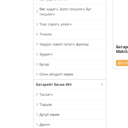
Өвс хадагч, Зүлэг тэгшлэгч, Бут
тэгшлэгч
Тоос сорогч, үлээгч
Точиль
Харуул, ховил татагч, фризер
Батар
Makit
Зуурагч
Дэлгэ
Бусад
Олон үйлдэлт хөрөө
Батарейт багаж 40V
Таслагч
Торцов
Дугуй хөрөө
Дрилл