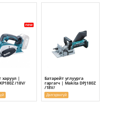
 харуул |
Батарейт углуурга
KP180Z /18V/
гаргагч | Makita DPJ180Z
/18V/
гүй
Дэлгэрэнгүй