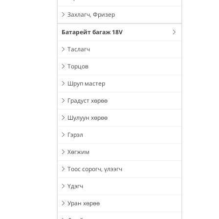
Захлагч, Фризер
Батарейт багаж 18V
Таслагч
Торцов
Шруп мастер
Градуст хөрөө
Шулуун хөрөө
Гэрэл
Хөгжим
Тоос сорогч, үлээгч
Үдэгч
Уран хөрөө