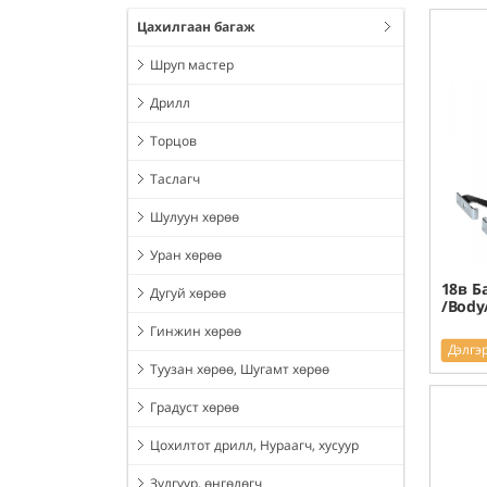
Цахилгаан багаж
Шруп мастер
Дрилл
Торцов
Таслагч
Шулуун хөрөө
Уран хөрөө
18в Б
Дугуй хөрөө
/Body
Гинжин хөрөө
Дэлгэ
Туузан хөрөө, Шугамт хөрөө
Градуст хөрөө
Цохилтот дрилл, Нураагч, хусуур
Зүлгүүр, өнгөлөгч