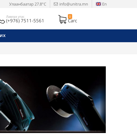
Улаанбаатар
27.8°C
info@unitra.mn
En
Лавлах утас
0
(+976) 7511-5561
Сагс
РИХ
Next