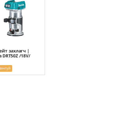
ейт захлагч |
a DRT50Z /18V/
рэнгүй