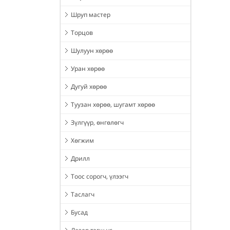
Шруп мастер
Торцов
Шулуун хөрөө
Уран хөрөө
Дугуй хөрөө
Туузан хөрөө, шугамт хөрөө
Зүлгүүр, өнгөлөгч
Хөгжим
Дрилл
Тоос сорогч, үлээгч
Таслагч
Бусад