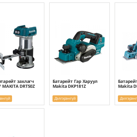
атарейт захлагч
Батарейт Гар Харуул
Батарейт
/ MAKITA DRT50Z
Makita DKP181Z
Makita D
рэнгүй
Дэлгэрэнгүй
Дэлгэрэн