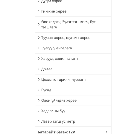
Дугуй хөрөө
Гинжин хөрөө
Өвс хадагч, Зүлэг тэгшлэгч, Бут
тэгшлэгч
Туузан хөрөө, шугамт хөрөө
Зүлгүүр, өнгөлөгч
Харуул, ховил татагч
Дрилл
Цохилтот дрилл, нураагч
Бусад
Олон үйлдэлт хөрөө
Хадаасны буу
Лазер тэгш ус,метр
Батарейт багаж 12V