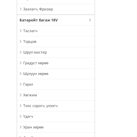
Захлагч, Фризер
Батарейт багаж 18V
Таслагч
Торцов
Шруп мастер
Градуст хөрөө
Шулуун хөрөө
Гэрэл
Хөгжим
Тоос сорогч, үлээгч
Үдэгч
Уран хөрөө