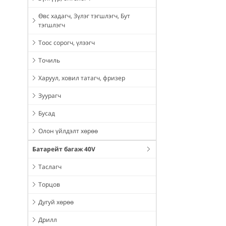
Өвс хадагч, Зүлэг тэгшлэгч, Бут
тэгшлэгч
Тоос сорогч, үлээгч
Точиль
Харуул, ховил татагч, фризер
Зуурагч
Бусад
Олон үйлдэлт хөрөө
Батарейт багаж 40V
Таслагч
Торцов
Дугуй хөрөө
Дрилл