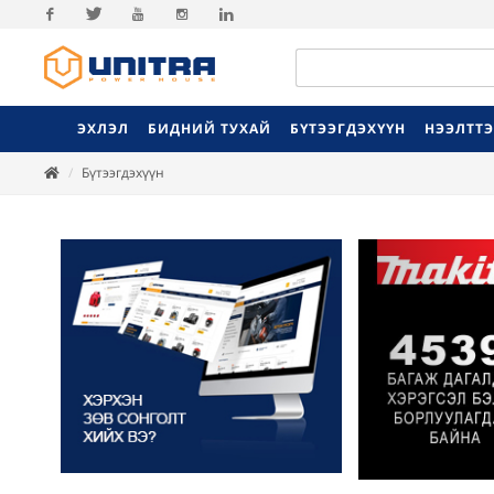
Facebook
Twitter
Youtube
Instagram
Linkedin
ЭХЛЭЛ
БИДНИЙ ТУХАЙ
БҮТЭЭГДЭХҮҮН
НЭЭЛТТ
Бүтээгдэхүүн
Previ