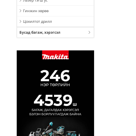
Лазер тэгш ус
Гинжин хөрөө
Цохилтот дрилл
Бусад багаж, хэрэгсэл