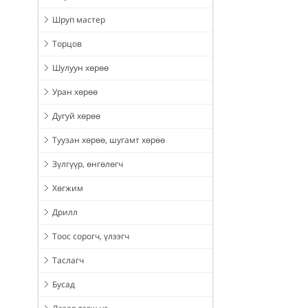
Шруп мастер
Торцов
Шулуун хөрөө
Уран хөрөө
Дугуй хөрөө
Туузан хөрөө, шугамт хөрөө
Зүлгүүр, өнгөлөгч
Хөгжим
Дрилл
Тоос сорогч, үлээгч
Таслагч
Бусад