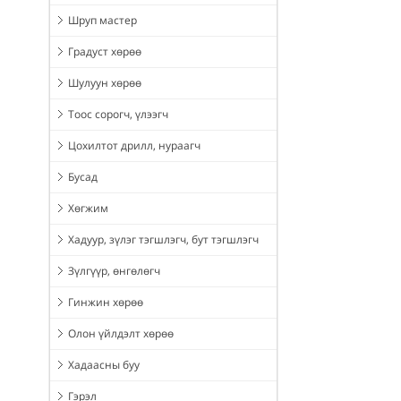
Шруп мастер
Градуст хөрөө
Шулуун хөрөө
Тоос сорогч, үлээгч
Цохилтот дрилл, нураагч
Бусад
Хөгжим
Хадуур, зүлэг тэгшлэгч, бут тэгшлэгч
Зүлгүүр, өнгөлөгч
Гинжин хөрөө
Олон үйлдэлт хөрөө
Хадаасны буу
Гэрэл