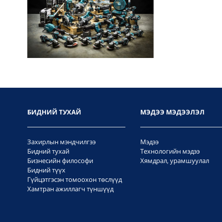
БИДНИЙ ТУХАЙ
МЭДЭЭ МЭДЭЭЛЭЛ
Захирлын мэндчилгээ
Мэдээ
Бидний тухай
Технологийн мэдээ
Бизнесийн философи
Хямдрал, урамшуулал
Бидний түүх
Гүйцэтгэсэн томоохон төслүүд
Хамтран ажиллагч түншүүд