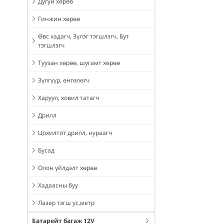
Дугуй хөрөө
Гинжин хөрөө
Өвс хадагч, Зүлэг тэгшлэгч, Бут
тэгшлэгч
Туузан хөрөө, шугамт хөрөө
Зүлгүүр, өнгөлөгч
Харуул, ховил татагч
Дрилл
Цохилтот дрилл, нураагч
Бусад
Олон үйлдэлт хөрөө
Хадаасны буу
Лазер тэгш ус,метр
Батарейт багаж 12V