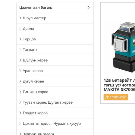
Цахилгаан багаж
Шруп мастер
Дрилл
Торцов
Таслагч
Шулуун хөрөө
Уран хөрөө
12в Батарейт 
Дугуй хөрөө
тэгш ус/ногоо
MAKITA SK700
Гинжин хөрөө
Дэлгэрэнгүй
Туузан хөрөө, Шугамт хөрөө
Градуст хөрөө
Цохилтот дрилл, Нураагч, хусуур
Зүлгүүр, өнгөлөгч