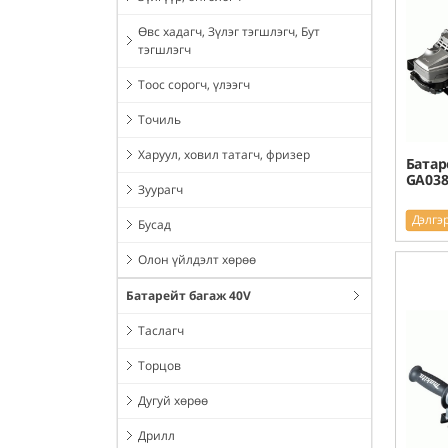
Өвс хадагч, Зүлэг тэгшлэгч, Бут
тэгшлэгч
Тоос сорогч, үлээгч
Точиль
Харуул, ховил татагч, фризер
Батар
GA038
Зуурагч
Дэлгэ
Бусад
Олон үйлдэлт хөрөө
Батарейт багаж 40V
Таслагч
Торцов
Дугуй хөрөө
Дрилл