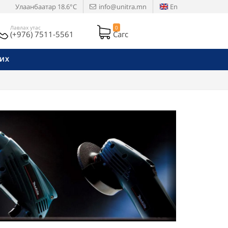
Улаанбаатар
18.6°C
info@unitra.mn
En
Лавлах утас
0
(+976) 7511-5561
Сагс
РИХ
Next