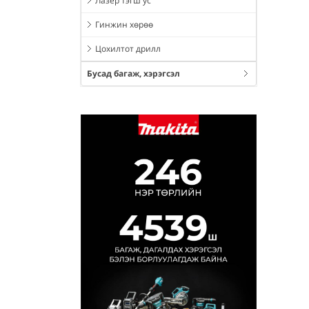
Лазер тэгш ус
Гинжин хөрөө
Цохилтот дрилл
Бусад багаж, хэрэгсэл