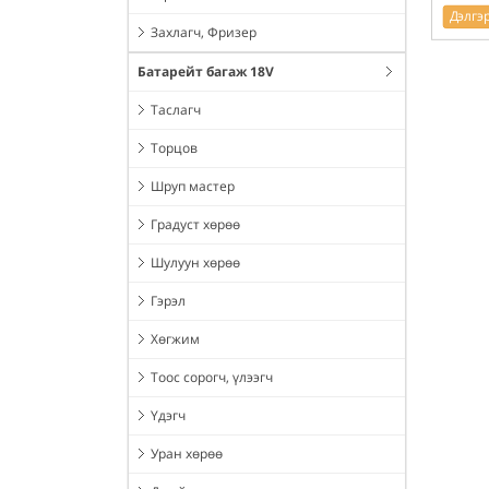
Дэлгэ
Захлагч, Фризер
Батарейт багаж 18V
Таслагч
Торцов
Шруп мастер
Градуст хөрөө
Шулуун хөрөө
Гэрэл
Хөгжим
Тоос сорогч, үлээгч
Үдэгч
Уран хөрөө