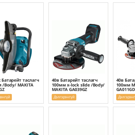
x Батарейт таслагч
40в Батарейт таслагч
40в Бата
 /Body/ MAKITA
100мм x-lock slide /Body/
100мм M
GZ
MAKITA GA039GZ
GA011GD
рэнгүй
Дэлгэрэнгүй
Дэлгэрэн