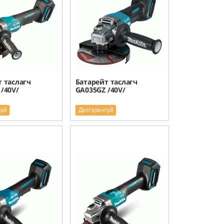
 таслагч
Батарейт таслагч
/40V/
GA035GZ /40V/
гүй
Дэлгэрэнгүй