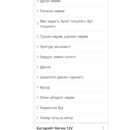
Дугуй хөрөө
Гинжин хөрөө
Өвс хадагч, Зүлэг тэгшлэгч, Бут
тэгшлэгч
Туузан хөрөө, шугамт хөрөө
Зүлгүүр, өнгөлөгч
Харуул, ховил татагч
Дрилл
Цохилтот дрилл, нураагч
Бусад
Олон үйлдэлт хөрөө
Хадаасны буу
Лазер тэгш ус,метр
Батарейт багаж 12V