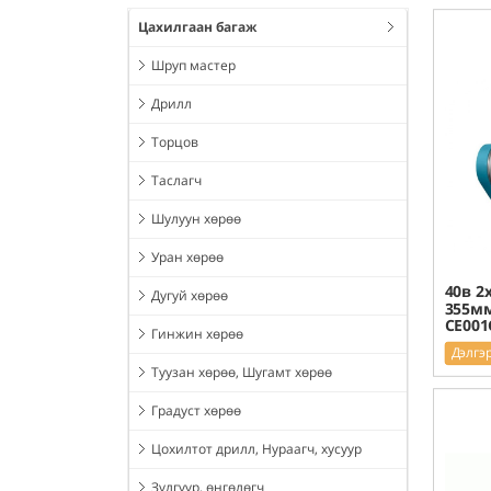
Цахилгаан багаж
Шруп мастер
Дрилл
Торцов
Таслагч
Шулуун хөрөө
Уран хөрөө
40в 2
Дугуй хөрөө
355мм
CE001
Гинжин хөрөө
Дэлгэ
Туузан хөрөө, Шугамт хөрөө
Градуст хөрөө
Цохилтот дрилл, Нураагч, хусуур
Зүлгүүр, өнгөлөгч