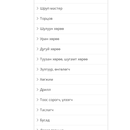
Шруп мастер
Торцов
Шулуун хөрөө
Уран хөрөө
Дугуй хөрөө
Туузан хөрөө, шугамт хөрөө
Зүлгүүр, өнгөлөгч
Хөгжим
Дрилл
Тоос сорогч, үлээгч
Таслагч
Бусад