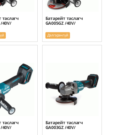
 таслагч
Батарейт таслагч
/40V/
GA005GZ /40V/
гүй
Дэлгэрэнгүй
 таслагч
Батарейт таслагч
/40V/
GA003GZ /40V/