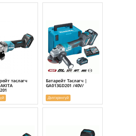
рейт таслагч
Батарейт Таслагч |
AKITA
GA013GD201 /40V/
201
гүй
Дэлгэрэнгүй