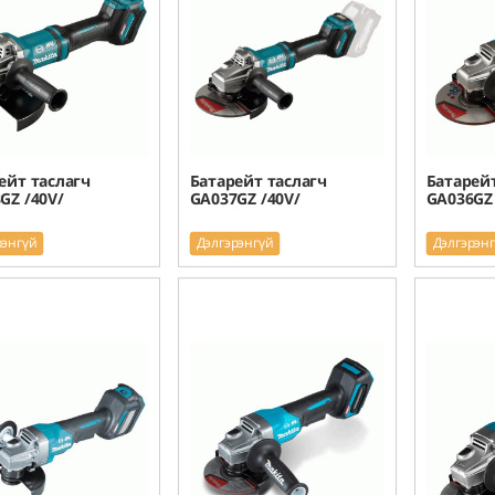
ейт таслагч
Батарейт таслагч
Батарейт
GZ /40V/
GA037GZ /40V/
GA036GZ 
рэнгүй
Дэлгэрэнгүй
Дэлгэрэн