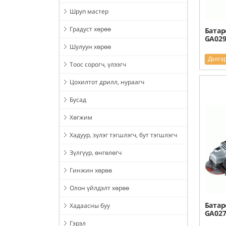
Шруп мастер
Градуст хөрөө
Батар
GA029
Шулуун хөрөө
Дэлгэ
Тоос сорогч, үлээгч
Цохилтот дрилл, нураагч
Бусад
Хөгжим
Хадуур, зүлэг тэгшлэгч, бут тэгшлэгч
Зүлгүүр, өнгөлөгч
Гинжин хөрөө
Олон үйлдэлт хөрөө
Батар
Хадаасны буу
GA027
Гэрэл