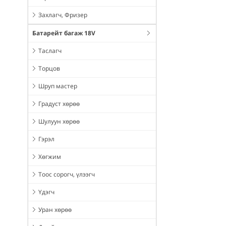
Захлагч, Фризер
Батарейт багаж 18V
Таслагч
Торцов
Шруп мастер
Градуст хөрөө
Шулуун хөрөө
Гэрэл
Хөгжим
Тоос сорогч, үлээгч
Үдэгч
Уран хөрөө