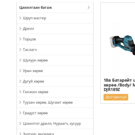
Цахилгаан багаж
Шруп мастер
Дрилл
Торцов
Таслагч
Шулуун хөрөө
Уран хөрөө
18в Батарейт 
Дугуй хөрөө
хөрөө /Body/ 
DJR189Z
Гинжин хөрөө
Дэлгэрэнгүй
Туузан хөрөө, Шугамт хөрөө
Градуст хөрөө
Цохилтот дрилл, Нураагч, хусуур
Зүлгүүр, өнгөлөгч