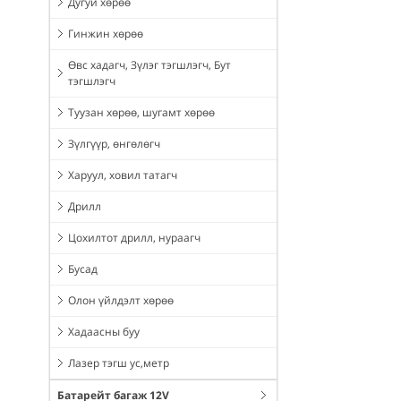
Дугуй хөрөө
Гинжин хөрөө
Өвс хадагч, Зүлэг тэгшлэгч, Бут
тэгшлэгч
Туузан хөрөө, шугамт хөрөө
Зүлгүүр, өнгөлөгч
Харуул, ховил татагч
Дрилл
Цохилтот дрилл, нураагч
Бусад
Олон үйлдэлт хөрөө
Хадаасны буу
Лазер тэгш ус,метр
Батарейт багаж 12V