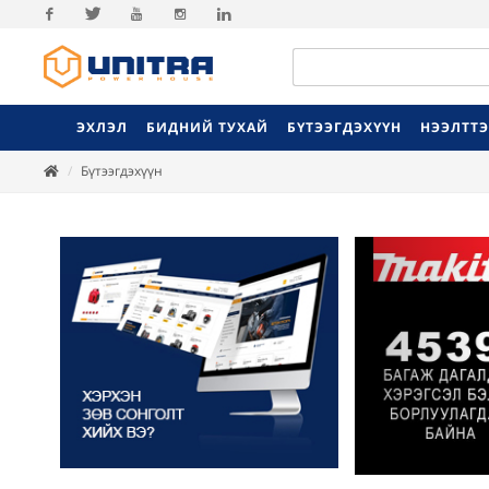
Facebook
Twitter
Youtube
Instagram
Linkedin
ЭХЛЭЛ
БИДНИЙ ТУХАЙ
БҮТЭЭГДЭХҮҮН
НЭЭЛТТ
Бүтээгдэхүүн
Previ