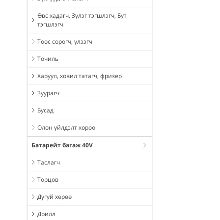
Өвс хадагч, Зүлэг тэгшлэгч, Бут
тэгшлэгч
Тоос сорогч, үлээгч
Точиль
Харуул, ховил татагч, фризер
Зуурагч
Бусад
Олон үйлдэлт хөрөө
Батарейт багаж 40V
Таслагч
Торцов
Дугуй хөрөө
Дрилл