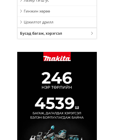
Лазер тэгш ус
Гинжин хөрөө
Цохилтот дрилл
Бусад багаж, хэрэгсэл