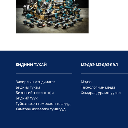
БИДНИЙ ТУХАЙ
МЭДЭЭ МЭДЭЭЛЭЛ
Захирлын мэндчилгээ
Мэдээ
Бидний тухай
Технологийн мэдээ
Бизнесийн философи
Хямдрал, урамшуулал
Бидний түүх
Гүйцэтгэсэн томоохон төслүүд
Хамтран ажиллагч түншүүд