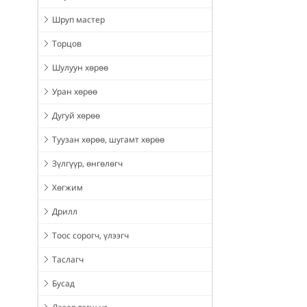
Шруп мастер
Торцов
Шулуун хөрөө
Уран хөрөө
Дугуй хөрөө
Туузан хөрөө, шугамт хөрөө
Зүлгүүр, өнгөлөгч
Хөгжим
Дрилл
Тоос сорогч, үлээгч
Таслагч
Бусад