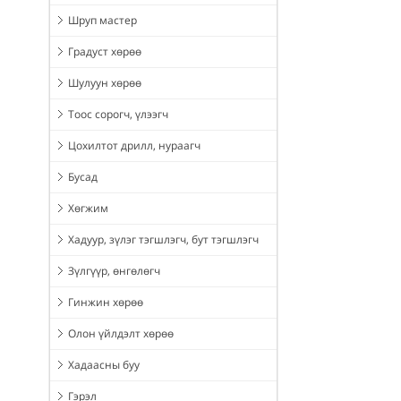
Шруп мастер
Градуст хөрөө
Шулуун хөрөө
Тоос сорогч, үлээгч
Цохилтот дрилл, нураагч
Бусад
Хөгжим
Хадуур, зүлэг тэгшлэгч, бут тэгшлэгч
Зүлгүүр, өнгөлөгч
Гинжин хөрөө
Олон үйлдэлт хөрөө
Хадаасны буу
Гэрэл